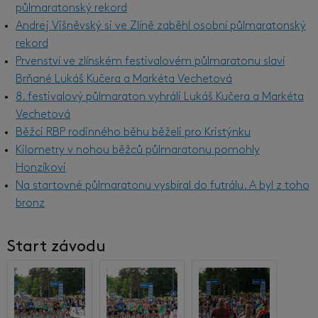
půlmaratonský rekord
Andrej Višněvský si ve Zlíně zaběhl osobní půlmaratonský
rekord
Prvenství ve zlínském festivalovém půlmaratonu slaví
Brňané Lukáš Kučera a Markéta Vechetová
8. festivalový půlmaraton vyhráli Lukáš Kučera a Markéta
Vechetová
Běžci RBP rodinného běhu běželi pro Kristýnku
Kilometry v nohou běžců půlmaratonu pomohly
Honzíkovi
Na startovné půlmaratonu vysbíral do futrálu. A byl z toho
bronz
Start závodu