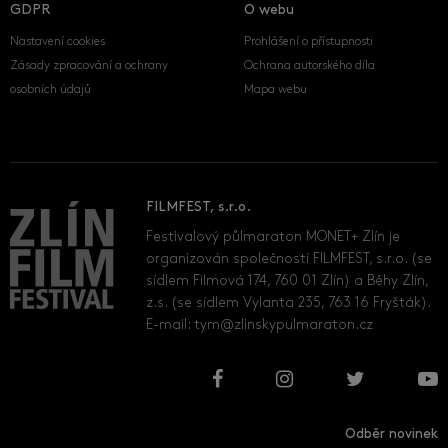
GDPR
O webu
Nastavení cookies
Prohlášení o přístupnosti
Zásady zpracování a ochrany
Ochrana autorského díla
osobních údajů
Mapa webu
FILMFEST, s.r.o.
Festivalový půlmaraton MONET+ Zlín je
organizován společností FILMFEST, s.r.o. (se
sídlem Filmová 174, 760 01 Zlín) a Běhy Zlín,
z.s. (se sídlem Vylanta 235, 763 16 Fryšták).
E-mail:
tym@zlinskypulmaraton.cz
Odběr novinek