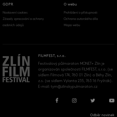
GDPR
O webu
Nastavení cookies
Prohlášení o přístupnosti
Zásady zpracování a ochrany
Ochrana autorského díla
osobních údajů
Mapa webu
FILMFEST, s.r.o.
Festivalový půlmaraton MONET+ Zlín je
organizován společností FILMFEST, s.r.o. (se
sídlem Filmová 174, 760 01 Zlín) a Běhy Zlín,
z.s. (se sídlem Vylanta 235, 763 16 Fryšták).
E-mail:
tym@zlinskypulmaraton.cz
Odběr novinek