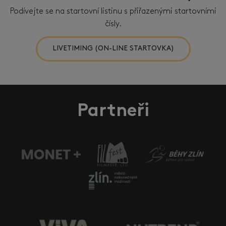
Podívejte se na startovní listinu s přiřazenými startovními
čísly.
LIVETIMING (ON-LINE STARTOVKA)
Partneři