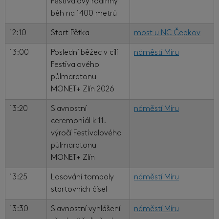
Festivalový rodinný
běh na 1400 metrů
12:10
Start Pětka
most u NC Čepkov
13:00
Poslední běžec v cíli
náměstí Míru
Festivalového
půlmaratonu
MONET+ Zlín 2026
13:20
Slavnostní
náměstí Míru
ceremoniál k 11.
výročí Festivalového
půlmaratonu
MONET+ Zlín
13:25
Losování tomboly
náměstí Míru
startovních čísel
13:30
Slavnostní vyhlášení
náměstí Míru