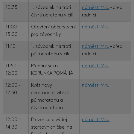
10:35
1. závodník na trati
náměstí Míru
– před
čtvrtmaratonu v cíli
radnicí
11:00 -
Otevření občerstvení
náměstí Míru
15:00
pro závodníky
11:10
1. závodník na trati
náměstí Míru
– před
půlmaratonu v cíli
radnicí
11:50 -
Předání šeku
náměstí Míru
12:00
KORUNKA POMÁHÁ
12:00 -
Květinový
náměstí Míru
12:30
ceremoniál vítězů
půlmaratonu a
čtvrtmaratonu
12:00 -
Prezence a výdej
náměstí Míru
14:30
startovních čísel na