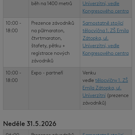
běh na 1400 metrů
Univerzitní, vedle
Kongresového centra
10:00 -
Prezence závodníků
Samostatně stojící
18:00
na půlmaraton,
tělocvična 1. ZŠ Emila
čtvrtmaraton,
Zátopka, ul.
štafety, pětku +
Univerzitní, vedle
registrace nových
Kongresového centra
závodníků
10:00 -
Expo - partneři
Venku
18:00
vedle
tělocvičny 1. ZŠ
Emila Zátopka, ul.
Univerzitní
(prezence
závodníků)
Neděle 31.5.2026