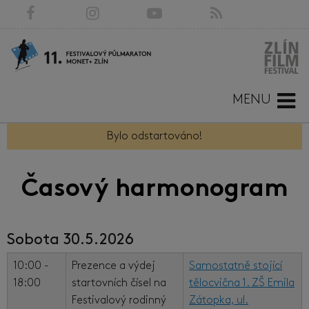
MENU
Bylo odstartováno!
Časový harmonogram
Sobota 30.5.2026
10:00 -
Prezence a výdej
Samostatně stojící
18:00
startovních čísel na
tělocvična 1. ZŠ Emila
Festivalový rodinný
Zátopka, ul.