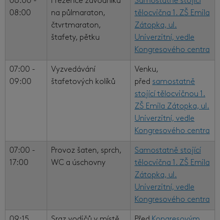
06:00 -
Prezence závodníků
Samostatně stojící
08:00
na půlmaraton,
tělocvična 1. ZŠ Emila
čtvrtmaraton,
Zátopka, ul.
štafety, pětku
Univerzitní, vedle
Kongresového centra
07:00 -
Vyzvedávání
Venku,
09:00
štafetových kolíků
před
samostatně
stojící tělocvičnou 1.
ZŠ Emila Zátopka, ul.
Univerzitní, vedle
Kongresového centra
07:00 -
Provoz šaten, sprch,
Samostatně stojící
17:00
WC a úschovny
tělocvična 1. ZŠ Emila
Zátopka, ul.
Univerzitní, vedle
Kongresového centra
09:15
Sraz vodičů v místě
Před
Kongresovým