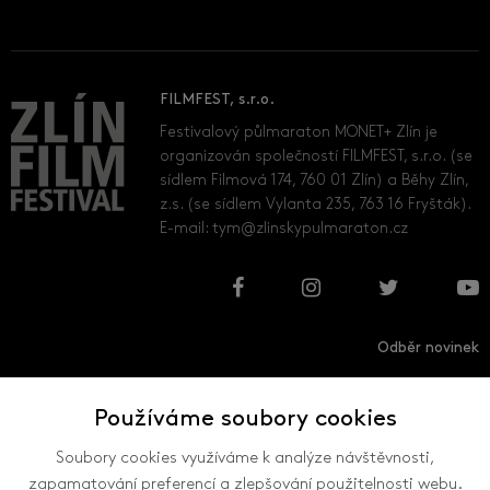
FILMFEST, s.r.o.
Festivalový půlmaraton MONET+ Zlín je
organizován společností FILMFEST, s.r.o. (se
sídlem Filmová 174, 760 01 Zlín) a Běhy Zlín,
z.s. (se sídlem Vylanta 235, 763 16 Fryšták).
E-mail:
tym@zlinskypulmaraton.cz
Odběr novinek
Používáme soubory cookies
Přihlásit
Odhlásit
Soubory cookies využíváme k analýze návštěvnosti,
zapamatování preferencí a zlepšování použitelnosti webu.