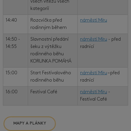
všech vítězů všech
kategorií
14:40
Rozcvička před
náměstí Míru
rodinným během
14:50 -
Slavnostní předání
náměstí Míru
- před
14:55
šeku z výtěžku
radnicí
rodinného běhu
KORUNKA POMÁHÁ
15:00
Start Festivalového
náměstí Míru
– před
rodinného běhu
radnicí
16:00
Festival Café
náměstí Míru
-
Festival Café
MAPY A PLÁNKY