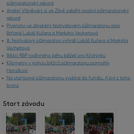
půlmaratonský rekord
Andrej Višněvský si ve Zlíně zaběhl osobní půlmaratonský
rekord
Prvenství ve zlínském festivalovém půlmaratonu slaví
Brňané Lukáš Kučera a Markéta Vechetová
8. festivalový půlmaraton vyhráli Lukáš Kučera a Markéta
Vechetová
Běžci RBP rodinného běhu běželi pro Kristýnku
Kilometry v nohou běžců půlmaratonu pomohly
Honzíkovi
Na startovné půlmaratonu vysbíral do futrálu. A byl z toho
bronz
Start závodu