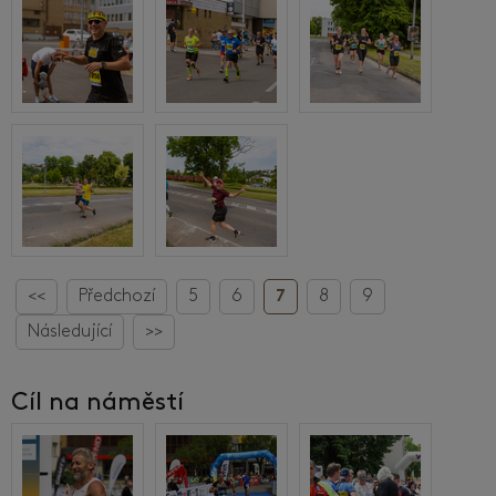
<<
Předchozí
5
6
7
8
9
Následující
>>
Cíl na náměstí