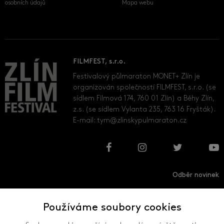
osobních údajů
Mapa webu
FILMFEST, s.r.o.
Festivalový půlmaraton MONET+ Zlín je
organizován společností FILMFEST, s.r.o. (se
sídlem Filmová 174, 760 01 Zlín) a Běhy Zlín,
z.s. (se sídlem Vylanta 235, 763 16 Fryšták).
E-mail:
tym@zlinskypulmaraton.cz
Odběr novinek
Používáme soubory cookies
Přihlásit
Odhlásit