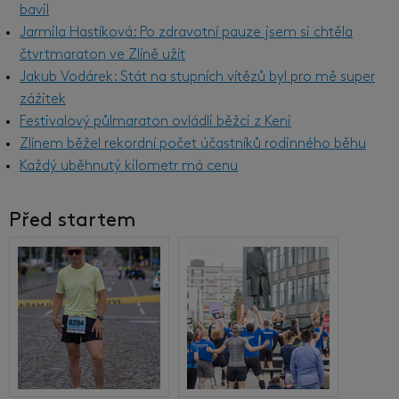
bavil
Jarmila Hastíková: Po zdravotní pauze jsem si chtěla
čtvrtmaraton ve Zlíně užít
Jakub Vodárek: Stát na stupních vítězů byl pro mě super
zážitek
Festivalový půlmaraton ovládli běžci z Keni
Zlínem běžel rekordní počet účastníků rodinného běhu
Každý uběhnutý kilometr má cenu
Před startem