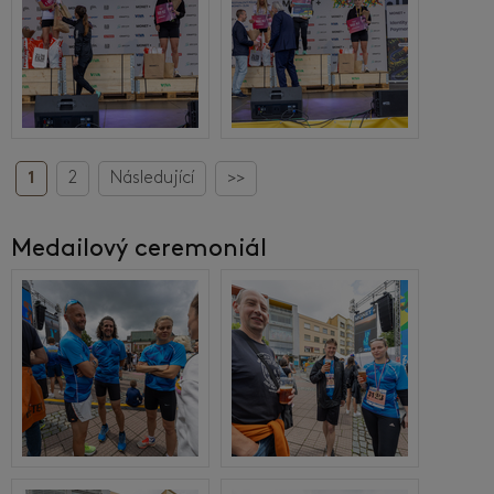
1
2
Následující
>>
Medailový ceremoniál