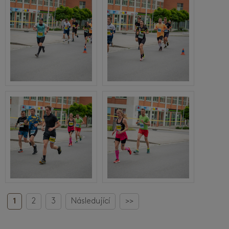
1
2
3
Následující
>>