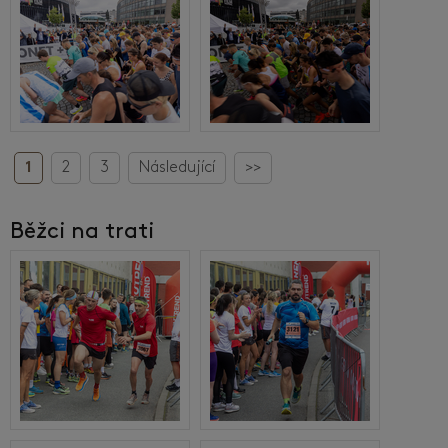
1
2
3
Následující
>>
Běžci na trati