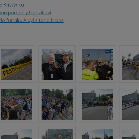
o Kristýnku
onu pomohly Honzíkovi
o futrálu. A byl z toho bronz