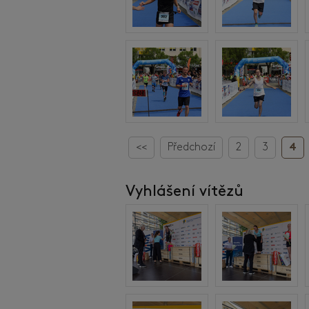
<<
Předchozí
2
3
4
Vyhlášení vítězů