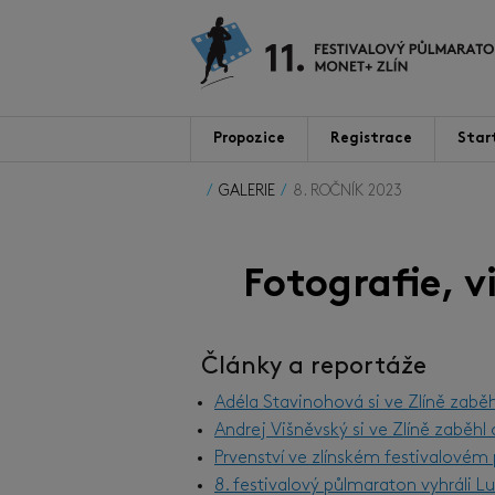
Propozice
Registrace
Star
GALERIE
8. ROČNÍK 2023
Fotografie, 
Články a reportáže
Adéla Stavinohová si ve Zlíně zabě
Andrej Višněvský si ve Zlíně zaběh
Prvenství ve zlínském festivalové
8. festivalový půlmaraton vyhráli 