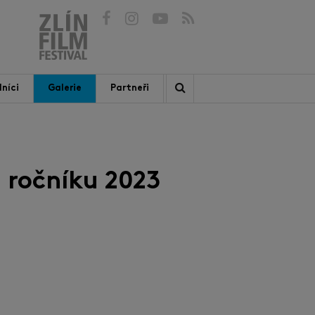
níci
Galerie
Partneři
 ročníku 2023