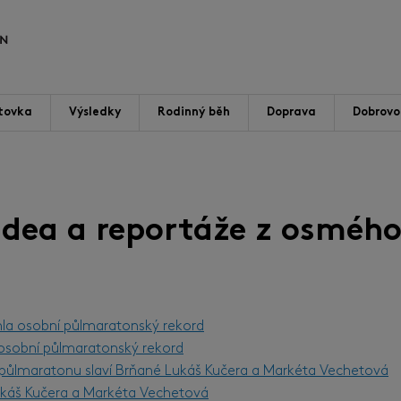
tovka
Výsledky
Rodinný běh
Doprava
Dobrovol
videa a reportáže z osmého
hla osobní půlmaratonský rekord
l osobní půlmaratonský rekord
m půlmaratonu slaví Brňané Lukáš Kučera a Markéta Vechetová
Lukáš Kučera a Markéta Vechetová