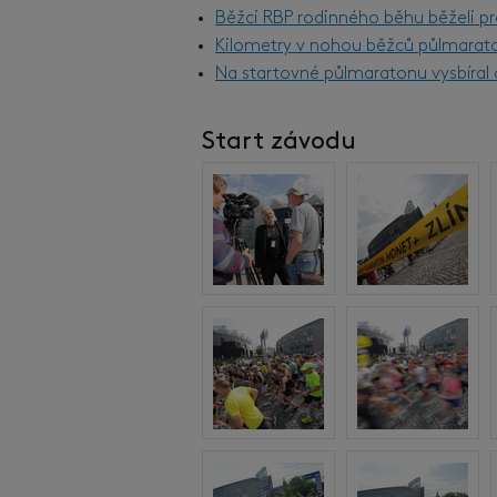
Běžci RBP rodinného běhu běželi pr
Kilometry v nohou běžců půlmarat
Na startovné půlmaratonu vysbíral d
Start závodu