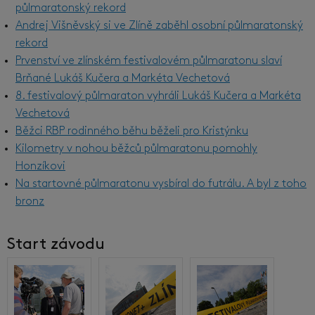
půlmaratonský rekord
Andrej Višněvský si ve Zlíně zaběhl osobní půlmaratonský
rekord
Prvenství ve zlínském festivalovém půlmaratonu slaví
Brňané Lukáš Kučera a Markéta Vechetová
8. festivalový půlmaraton vyhráli Lukáš Kučera a Markéta
Vechetová
Běžci RBP rodinného běhu běželi pro Kristýnku
Kilometry v nohou běžců půlmaratonu pomohly
Honzíkovi
Na startovné půlmaratonu vysbíral do futrálu. A byl z toho
bronz
Start závodu