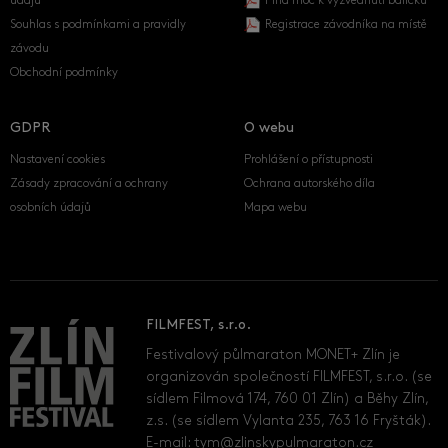
údajů
Plná moc k vyzvednutí balíčku
Souhlas s podmínkami a pravidly
Registrace závodníka na místě
závodu
Obchodní podmínky
GDPR
O webu
Nastavení cookies
Prohlášení o přístupnosti
Zásady zpracování a ochrany
Ochrana autorského díla
osobních údajů
Mapa webu
FILMFEST, s.r.o.
Festivalový půlmaraton MONET+ Zlín je
organizován společností FILMFEST, s.r.o. (se
sídlem Filmová 174, 760 01 Zlín) a Běhy Zlín,
z.s. (se sídlem Vylanta 235, 763 16 Fryšták).
E-mail:
tym@zlinskypulmaraton.cz