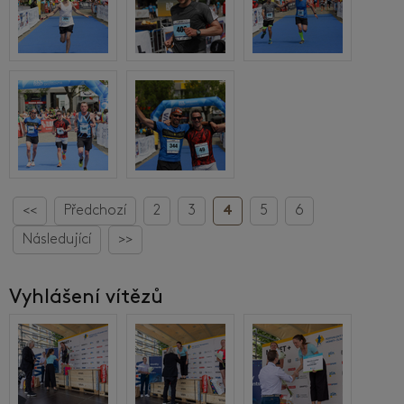
<<
Předchozí
2
3
4
5
6
Následující
>>
Vyhlášení vítězů