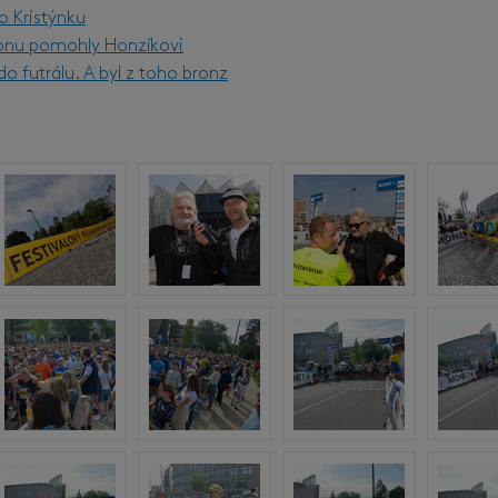
o Kristýnku
onu pomohly Honzíkovi
o futrálu. A byl z toho bronz