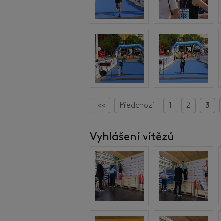
<<
Předchozí
1
2
3
Vyhlášení vítězů