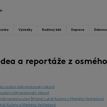
tovka
Výsledky
Rodinný běh
Doprava
Dobrovol
videa a reportáže z osmého
hla osobní půlmaratonský rekord
l osobní půlmaratonský rekord
m půlmaratonu slaví Brňané Lukáš Kučera a Markéta Vechetová
Lukáš Kučera a Markéta Vechetová