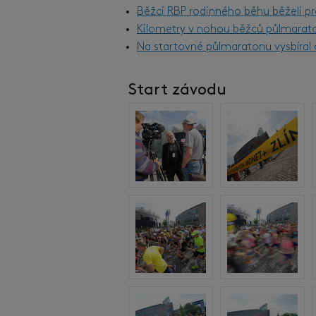
Běžci RBP rodinného běhu běželi pr
Kilometry v nohou běžců půlmarat
Na startovné půlmaratonu vysbíral d
Start závodu