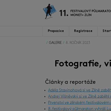
Propozice
Registrace
Star
GALERIE
8. ROČNÍK 2023
Fotografie, 
Články a reportáže
Adéla Stavinohová si ve Zlíně zabě
Andrej Višněvský si ve Zlíně zaběh
Prvenství ve zlínském festivalové
8. festivalový půlmaraton vyhráli 