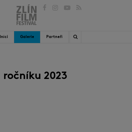
níci
Galerie
Partneři
 ročníku 2023