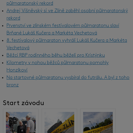
půlmaratonský rekord
Andrej Višněvský si ve Zlíně zaběhl osobní půlmaratonský
rekord
Prvenství ve zlínském festivalovém půlmaratonu slaví
Brňané Lukáš Kučera a Markéta Vechetová
8. festivalový půlmaraton vyhráli Lukáš Kučera a Markéta
Vechetová
Běžci RBP rodinného běhu běželi pro Kristýnku
Kilometry v nohou běžců půlmaratonu pomohly
Honzíkovi
Na startovné půlmaratonu vysbíral do futrálu. A byl z toho
bronz
Start závodu