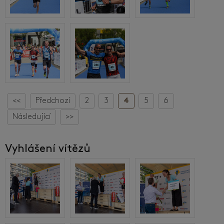
<<
Předchozí
2
3
4
5
6
Následující
>>
Vyhlášení vítězů