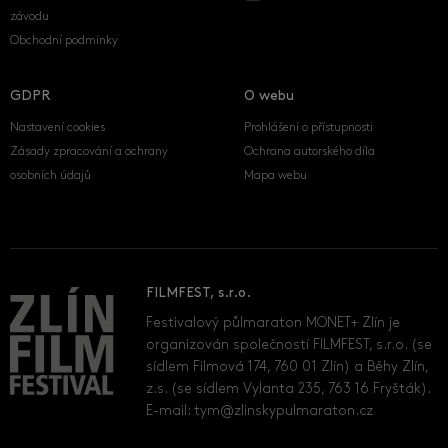
závodu
Obchodní podmínky
GDPR
O webu
Nastavení cookies
Prohlášení o přístupnosti
Zásady zpracování a ochrany
Ochrana autorského díla
osobních údajů
Mapa webu
FILMFEST, s.r.o.
Festivalový půlmaraton MONET+ Zlín je
organizován společností FILMFEST, s.r.o. (se
sídlem Filmová 174, 760 01 Zlín) a Běhy Zlín,
z.s. (se sídlem Vylanta 235, 763 16 Fryšták).
E-mail:
tym@zlinskypulmaraton.cz