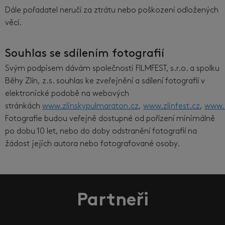
Dále pořadatel neručí za ztrátu nebo poškození odložených
věcí.
Souhlas se sdílením fotografií
Svým podpisem dávám společnosti FILMFEST, s.r.o. a spolku
Běhy Zlín, z.s. souhlas ke zveřejnění a sdílení fotografií v
elektronické podobě na webových
stránkách
www.zlinskypulmaraton.cz
,
www.zlinfest.cz
,
www.b
Fotografie budou veřejně dostupné od pořízení minimálně
po dobu 10 let, nebo do doby odstranění fotografií na
žádost jejich autora nebo fotografované osoby.
Partneři