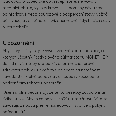
Cukrovka, ortopedické obtíže, epilepsie, nervová a
mentální labilita, vysoký krevní tlak, poruchy cév a srdce,
poinfarktové nebo poúrazové a pooperační stavy, vážná
oční vada, u žen těhotenství, onemocnění dýchacích cest,
plicní embolie.
Upozornění
Aby se vyloučily skryté výše uvedené kontraindikace, o
kterých účastník Festivalového půlmaratonu MONET+ Zlín
dosud neví, měl by si před závodem nechat provést
zdravotní prohlídku lékařem s ohledem na náročnost
závodu. Jinak plně odpovídá za následky způsobené
podceněním tohoto upozornění.
"Jsem si plně vědom(a), že tento běžecký závod přináší
riziko úrazu. Abych co nejvíce snížil(a) možnost rizika se
zavazuji, že budu přesně následovat instrukce a pokyny
pořadatelů."