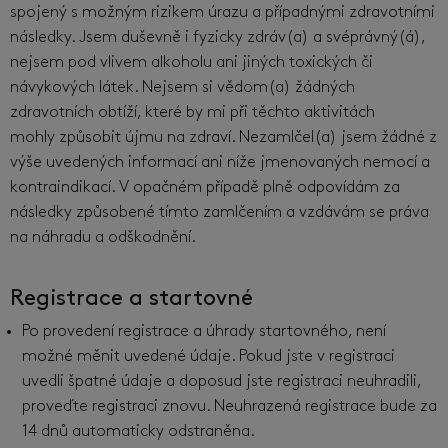
spojený s možným rizikem úrazu a případnými zdravotními
následky. Jsem duševně i fyzicky zdráv(a) a svéprávný(á),
nejsem pod vlivem alkoholu ani jiných toxických či
návykových látek. Nejsem si vědom(a) žádných
zdravotních obtíží, které by mi při těchto aktivitách
mohly způsobit újmu na zdraví. Nezamlčel(a) jsem žádné z
výše uvedených informací ani níže jmenovaných nemocí a
kontraindikací. V opačném případě plně odpovídám za
následky způsobené tímto zamlčením a vzdávám se práva
na náhradu a odškodnění.
Registrace a startovné
Po provedení registrace a úhrady startovného, není
možné měnit uvedené údaje. Pokud jste v registraci
uvedli špatné údaje a doposud jste registraci neuhradili,
proveďte registraci znovu. Neuhrazená registrace bude za
14 dnů automaticky odstraněna.