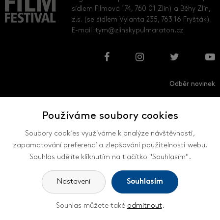
sídlem Filmová 174, 760 01 Zlín) a Běhy Zlín,
z.s. (se sídlem Vylanta 235, 763 16 Fryšták).
E-mail:
tym@zlinskypulmaraton.cz
Odběr novinek
Používáme soubory cookies
Přihlásit
Odhlásit
Soubory cookies využíváme k analýze návštěvnosti,
zapamatování preferencí a zlepšování použitelnosti webu.
Souhlas udělíte kliknutím na tlačítko "Souhlasím".
VŠECHNY KONTAKTY
Nastavení
Souhlasím
Souhlas můžete také
odmítnout
.