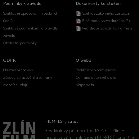
Podmínky k závodu
Dokumenty ke stažení
Souhlas se zpracováním osobních
Souhlas zákonného zástupce
údajů
Plná moc k vyzvednutí balíčku
Souhlas s podmínkami a pravidly
Registrace závodníka na místě
závodu
Obchodní podmínky
GDPR
O webu
Nastavení cookies
Prohlášení o přístupnosti
Zásady zpracování a ochrany
Ochrana autorského díla
osobních údajů
Mapa webu
FILMFEST, s.r.o.
Festivalový půlmaraton MONET+ Zlín je
organizován společností FILMFEST, s.r.o. (se