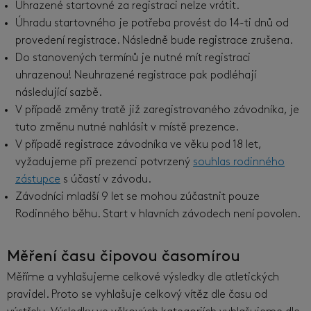
Uhrazené startovné za registraci nelze vrátit.
Úhradu startovného je potřeba provést do 14-ti dnů od
provedení registrace. Následně bude registrace zrušena.
Do stanovených termínů je nutné mít registraci
uhrazenou! Neuhrazené registrace pak podléhají
následující sazbě.
V případě změny tratě již zaregistrovaného závodníka, je
tuto změnu nutné nahlásit v místě prezence.
V případě registrace závodníka ve věku pod 18 let,
vyžadujeme při prezenci potvrzený
souhlas rodinného
zástupce
s účastí v závodu.
Závodníci mladší 9 let se mohou zúčastnit pouze
Rodinného běhu. Start v hlavních závodech není povolen.
Měření času čipovou časomírou
Měříme a vyhlašujeme celkové výsledky dle atletických
pravidel. Proto se vyhlašuje celkový vítěz dle času od