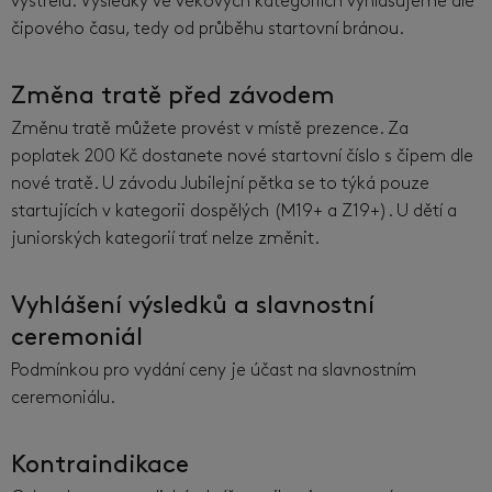
výstřelu. Výsledky ve věkových kategoriích vyhlašujeme dle
čipového času, tedy od průběhu startovní bránou.
Změna tratě před závodem
Změnu tratě můžete provést v místě prezence. Za
poplatek 200 Kč dostanete nové startovní číslo s čipem dle
nové tratě. U závodu Jubilejní pětka se to týká pouze
startujících v kategorii dospělých (M19+ a Z19+). U dětí a
juniorských kategorií trať nelze změnit.
Vyhlášení výsledků a slavnostní
ceremoniál
Podmínkou pro vydání ceny je účast na slavnostním
ceremoniálu.
Kontraindikace