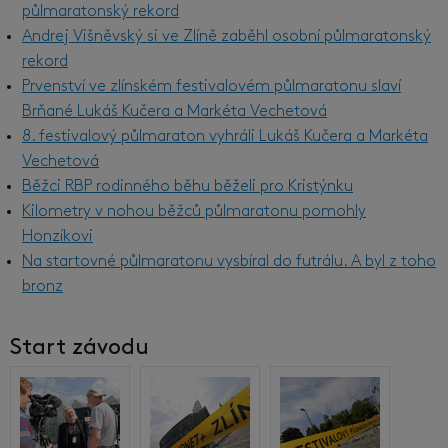
půlmaratonský rekord
Andrej Višněvský si ve Zlíně zaběhl osobní půlmaratonský
rekord
Prvenství ve zlínském festivalovém půlmaratonu slaví
Brňané Lukáš Kučera a Markéta Vechetová
8. festivalový půlmaraton vyhráli Lukáš Kučera a Markéta
Vechetová
Běžci RBP rodinného běhu běželi pro Kristýnku
Kilometry v nohou běžců půlmaratonu pomohly
Honzíkovi
Na startovné půlmaratonu vysbíral do futrálu. A byl z toho
bronz
Start závodu