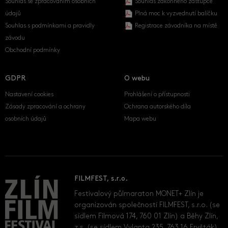
Souhlas se zpracováním osobních
Souhlas zákonného zástupce
údajů
Plná moc k vyzvednutí balíčku
Souhlas s podmínkami a pravidly
Registrace závodníka na místě
závodu
Obchodní podmínky
GDPR
O webu
Nastavení cookies
Prohlášení o přístupnosti
Zásady zpracování a ochrany
Ochrana autorského díla
osobních údajů
Mapa webu
FILMFEST, s.r.o.
Festivalový půlmaraton MONET+ Zlín je
organizován společností FILMFEST, s.r.o. (se
sídlem Filmová 174, 760 01 Zlín) a Běhy Zlín,
z.s. (se sídlem Vylanta 235, 763 16 Fryšták).