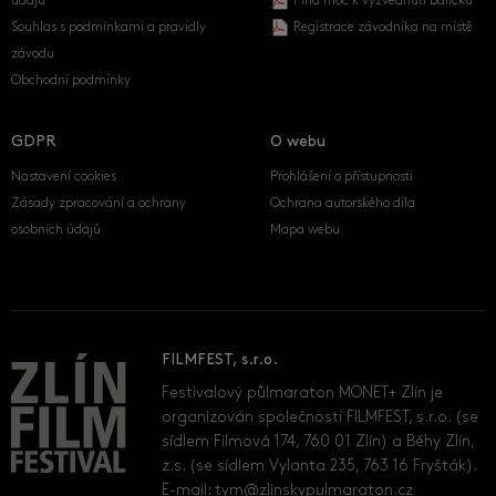
údajů
Plná moc k vyzvednutí balíčku
Souhlas s podmínkami a pravidly
Registrace závodníka na místě
závodu
Obchodní podmínky
GDPR
O webu
Nastavení cookies
Prohlášení o přístupnosti
Zásady zpracování a ochrany
Ochrana autorského díla
osobních údajů
Mapa webu
FILMFEST, s.r.o.
Festivalový půlmaraton MONET+ Zlín je
organizován společností FILMFEST, s.r.o. (se
sídlem Filmová 174, 760 01 Zlín) a Běhy Zlín,
z.s. (se sídlem Vylanta 235, 763 16 Fryšták).
E-mail:
tym@zlinskypulmaraton.cz