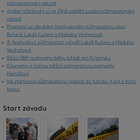
půlmaratonský rekord
Andrej Višněvský si ve Zlíně zaběhl osobní půlmaratonský
rekord
Prvenství ve zlínském festivalovém půlmaratonu slaví
Brňané Lukáš Kučera a Markéta Vechetová
8. festivalový půlmaraton vyhráli Lukáš Kučera a Markéta
Vechetová
Běžci RBP rodinného běhu běželi pro Kristýnku
Kilometry v nohou běžců půlmaratonu pomohly
Honzíkovi
Na startovné půlmaratonu vysbíral do futrálu. A byl z toho
bronz
Start závodu