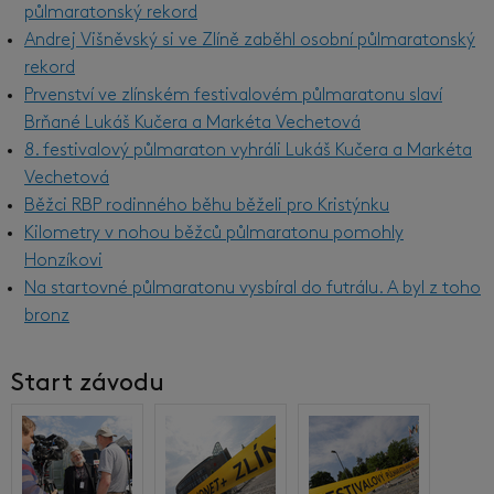
půlmaratonský rekord
Andrej Višněvský si ve Zlíně zaběhl osobní půlmaratonský
rekord
Prvenství ve zlínském festivalovém půlmaratonu slaví
Brňané Lukáš Kučera a Markéta Vechetová
8. festivalový půlmaraton vyhráli Lukáš Kučera a Markéta
Vechetová
Běžci RBP rodinného běhu běželi pro Kristýnku
Kilometry v nohou běžců půlmaratonu pomohly
Honzíkovi
Na startovné půlmaratonu vysbíral do futrálu. A byl z toho
bronz
Start závodu