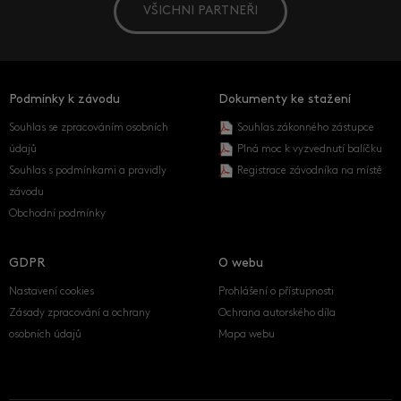
VŠICHNI PARTNEŘI
Podmínky k závodu
Dokumenty ke stažení
Souhlas se zpracováním osobních
Souhlas zákonného zástupce
údajů
Plná moc k vyzvednutí balíčku
Souhlas s podmínkami a pravidly
Registrace závodníka na místě
závodu
Obchodní podmínky
GDPR
O webu
Nastavení cookies
Prohlášení o přístupnosti
Zásady zpracování a ochrany
Ochrana autorského díla
osobních údajů
Mapa webu