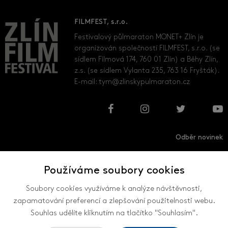
FILMFEST, s.r.o.
Festivalový půlmaraton MONET+ Zlín je
organizován společností FILMFEST, s.r.o. (se
sídlem Filmová 174, 760 01 Zlín) a Běhy Zlín,
z.s. (se sídlem Vylanta 235, 763 16 Fryšták).
E-mail:
tym@zlinskypulmaraton.cz
Odběr novinek
Používáme soubory cookies
Přihlásit
Odhlásit
Soubory cookies využíváme k analýze návštěvnosti,
zapamatování preferencí a zlepšování použitelnosti webu.
Souhlas udělíte kliknutím na tlačítko "Souhlasím".