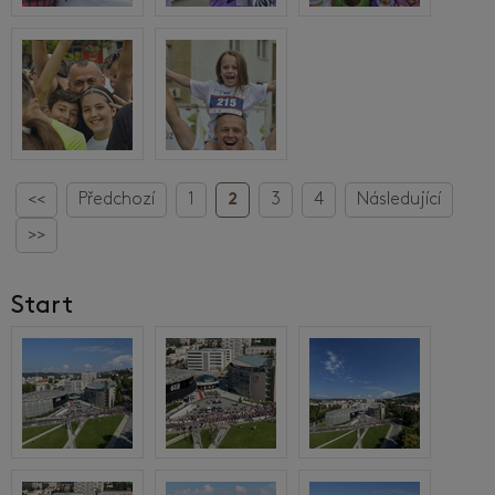
<<
Předchozí
1
2
3
4
Následující
>>
Start