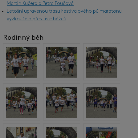
Martin Kučera a Petra Poučová
Letošní upravenou trasu Festivalového půlmaratonu
vyzkoušelo přes tisíc běžců
Rodinný běh