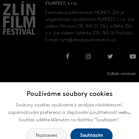
FILMFEST, s.r.o.
Festivalový půlmaraton MONET+ Zlín je
organizován společností FILMFEST, s.r.o. (se
sídlem Filmová 174, 760 01 Zlín) a Běhy Zlín,
z.s. (se sídlem Vylanta 235, 763 16 Fryšták).
E-mail:
tym@zlinskypulmaraton.cz
Odběr novinek
Používáme soubory cookies
Přihlásit
Odhlásit
Soubory cookies využíváme k analýze návštěvnosti,
zapamatování preferencí a zlepšování použitelnosti webu.
Souhlas udělíte kliknutím na tlačítko "Souhlasím".
VŠECHNY KONTAKTY
Nastavení
Souhlasím