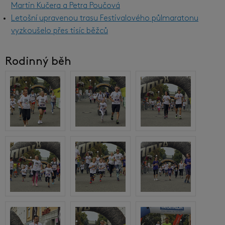
Martin Kučera a Petra Poučová
Letošní upravenou trasu Festivalového půlmaratonu
vyzkoušelo přes tisíc běžců
Rodinný běh