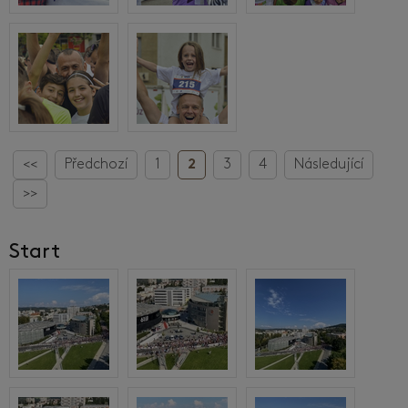
<<
Předchozí
1
2
3
4
Následující
>>
Start