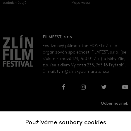
osobních údajů
Mapa webu
FILMFEST, s.r.o.
Festivalový půlmaraton MONET+ Zlín je
organizován společností FILMFEST, s.r.o. (se
sídlem Filmová 174, 760 01 Zlín) a Běhy Zlín,
z.s. (se sídlem Vylanta 235, 763 16 Fryšták).
E-mail:
tym@zlinskypulmaraton.cz
Odběr novinek
Používáme soubory cookies
Přihlásit
Odhlásit