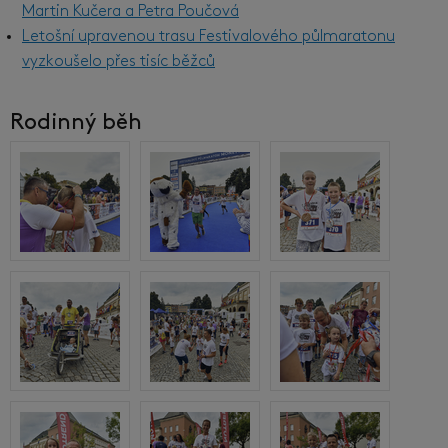
Martin Kučera a Petra Poučová
Letošní upravenou trasu Festivalového půlmaratonu
vyzkoušelo přes tisíc běžců
Rodinný běh