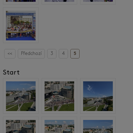
<<
Předchozí
3
4
5
Start