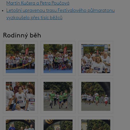
Martin Kučera a Petra Poučová
Letošní upravenou trasu Festivalového půlmaratonu
vyzkoušelo přes tisíc běžců
Rodinný běh