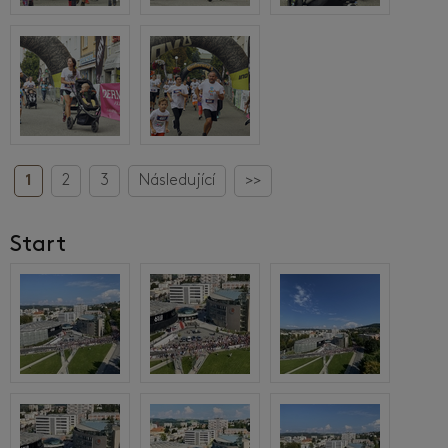
1
2
3
Následující
>>
Start