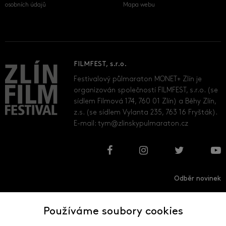
osobních údajů
Mapa webu
FILMFEST, s.r.o.
Festivalový půlmaraton MONET+ Zlín je
organizován společností FILMFEST, s.r.o. (se
sídlem Filmová 174, 760 01 Zlín) a Běhy Zlín,
z.s. (se sídlem Vylanta 235, 763 16 Fryšták).
E-mail:
tym@zlinskypulmaraton.cz
Odběr novinek
Používáme soubory cookies
Přihlásit
Odhlásit