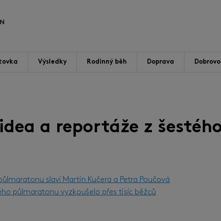
tovka
Výsledky
Rodinný běh
Doprava
Dobrovol
videa a reportáže z šestého
 půlmaratonu slaví Martin Kučera a Petra Poučová
ého půlmaratonu vyzkoušelo přes tisíc běžců