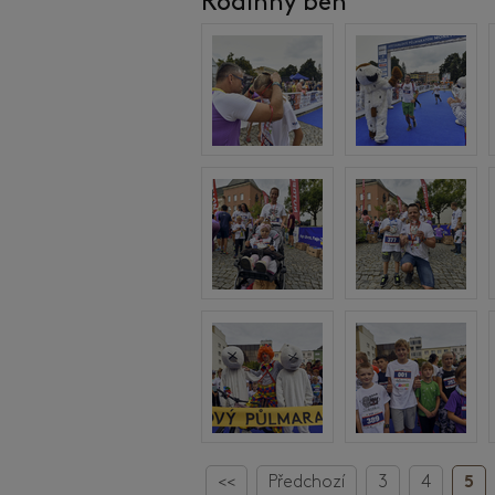
Rodinný běh
<<
Předchozí
3
4
5