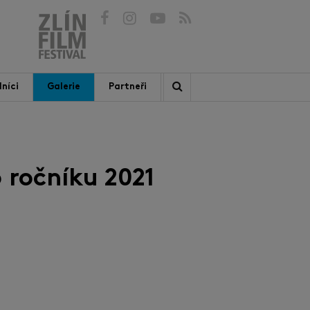
níci
Galerie
Partneři
 ročníku 2021