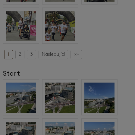
1
2
3
Následující
>>
Start