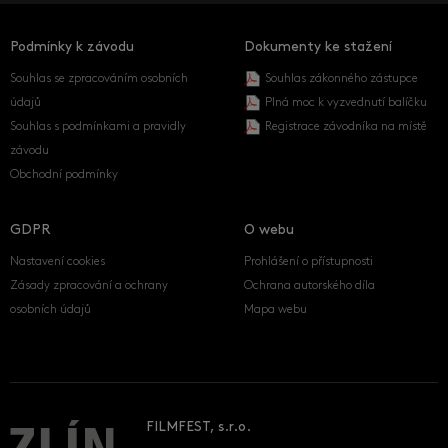
Podmínky k závodu
Dokumenty ke stažení
Souhlas se zpracováním osobních
Souhlas zákonného zástupce
údajů
Plná moc k vyzvednutí balíčku
Souhlas s podmínkami a pravidly
Registrace závodníka na místě
závodu
Obchodní podmínky
GDPR
O webu
Nastavení cookies
Prohlášení o přístupnosti
Zásady zpracování a ochrany
Ochrana autorského díla
osobních údajů
Mapa webu
FILMFEST, s.r.o.