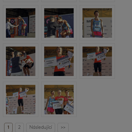
1
2
Následující
>>