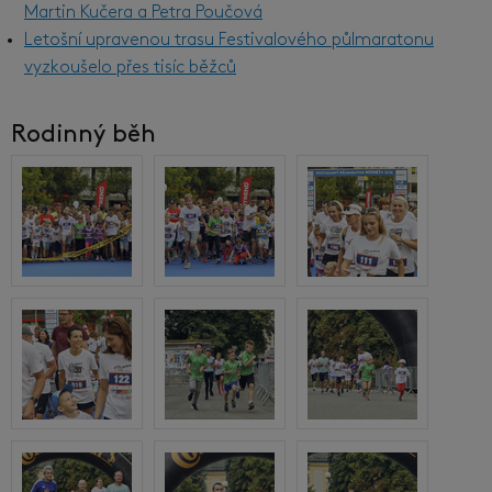
Martin Kučera a Petra Poučová
Letošní upravenou trasu Festivalového půlmaratonu
vyzkoušelo přes tisíc běžců
Rodinný běh