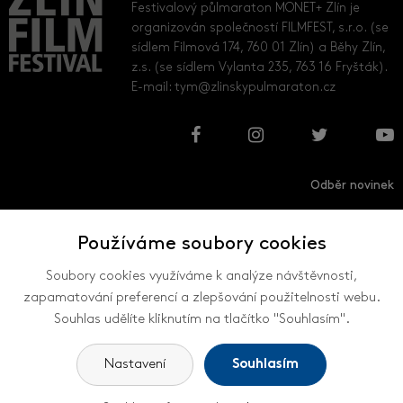
Festivalový půlmaraton MONET+ Zlín je
organizován společností FILMFEST, s.r.o. (se
sídlem Filmová 174, 760 01 Zlín) a Běhy Zlín,
z.s. (se sídlem Vylanta 235, 763 16 Fryšták).
E-mail:
tym@zlinskypulmaraton.cz
Odběr novinek
Používáme soubory cookies
Přihlásit
Odhlásit
Soubory cookies využíváme k analýze návštěvnosti,
zapamatování preferencí a zlepšování použitelnosti webu.
Souhlas udělíte kliknutím na tlačítko "Souhlasím".
VŠECHNY KONTAKTY
Nastavení
Souhlasím