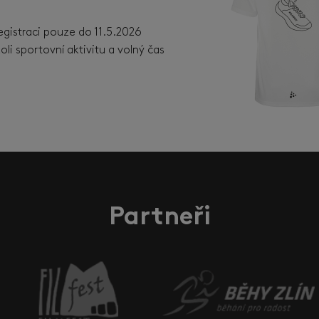
egistraci pouze do 11.5.2026
i sportovní aktivitu a volný čas
Partneři