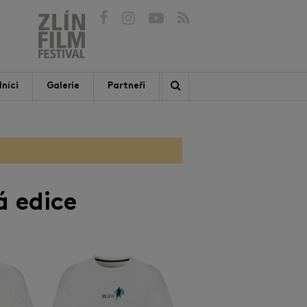
níci
Galerie
Partneři
á edice