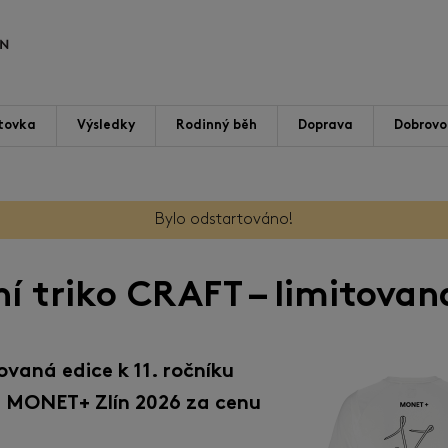
tovka
Výsledky
Rodinný běh
Doprava
Dobrovol
Bylo odstartováno!
í triko CRAFT – limitovan
ovaná edice k 11. ročníku
 MONET+ Zlín 2026 za cenu