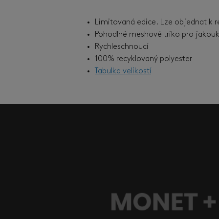
Limitovaná edice. Lze objednat k r
Pohodlné meshové triko pro jakoukol
Rychleschnoucí
100% recyklovaný polyester
Tabulka velikostí