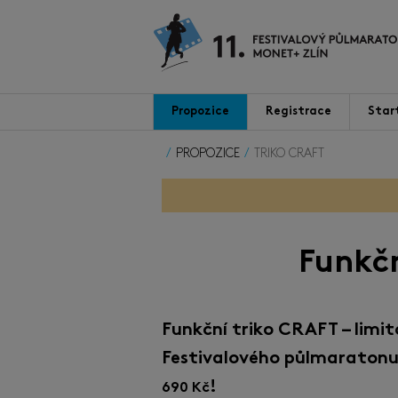
Propozice
Registrace
Star
PROPOZICE
TRIKO CRAFT
Funkčn
Funkční triko CRAFT – limit
Festivalového půlmaratonu
!
690 Kč