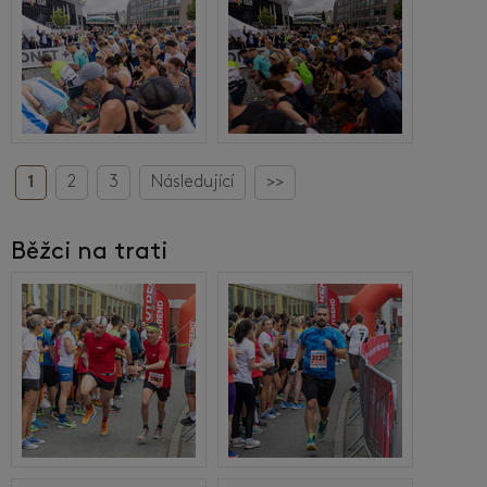
1
2
3
Následující
>>
Běžci na trati