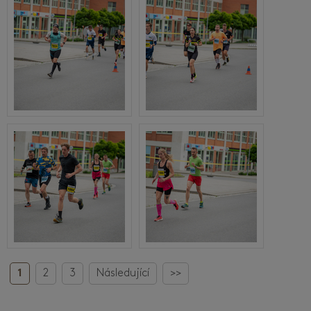
1
2
3
Následující
>>