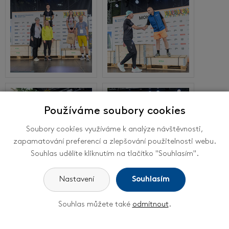
Používáme soubory cookies
Soubory cookies využíváme k analýze návštěvnosti,
zapamatování preferencí a zlepšování použitelnosti webu.
Souhlas udělíte kliknutím na tlačítko "Souhlasím".
Nastavení
Souhlasím
<<
Předchozí
1
2
3
Následující
>>
Souhlas můžete také
odmítnout
.
Rodinný běh