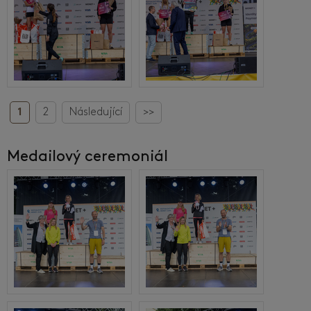
1
2
Následující
>>
Medailový ceremoniál