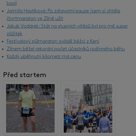
bavil
Jarmila Hastíková: Po zdravotní pauze jsem si chtěla
čtvrtmaraton ve Zlíně užít
Jakub Vodárek: Stát na stupních vítězů byl pro mě super
zážitek
Festivalový půlmaraton ovládli běžci z Keni
Zlínem běžel rekordní počet účastníků rodinného běhu
Každý uběhnutý kilometr má cenu
Před startem