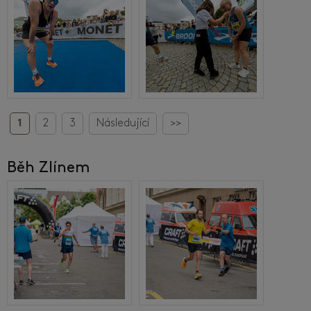
1
2
3
Následující
>>
Běh Zlínem