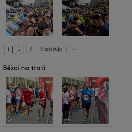
1
2
3
Následující
>>
Běžci na trati