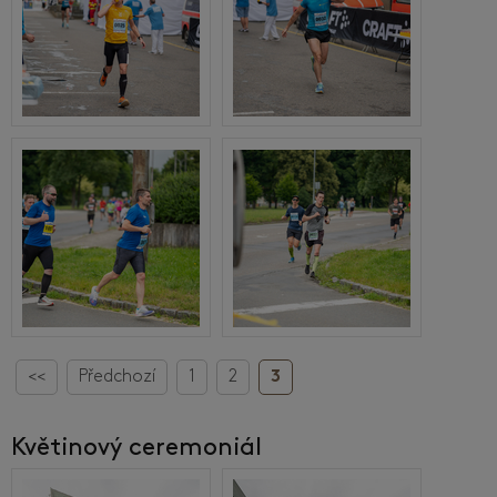
<<
Předchozí
1
2
3
Květinový ceremoniál