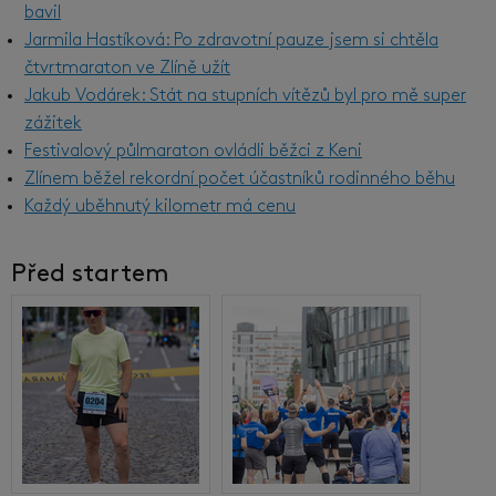
bavil
Jarmila Hastíková: Po zdravotní pauze jsem si chtěla
čtvrtmaraton ve Zlíně užít
Jakub Vodárek: Stát na stupních vítězů byl pro mě super
zážitek
Festivalový půlmaraton ovládli běžci z Keni
Zlínem běžel rekordní počet účastníků rodinného běhu
Každý uběhnutý kilometr má cenu
Před startem