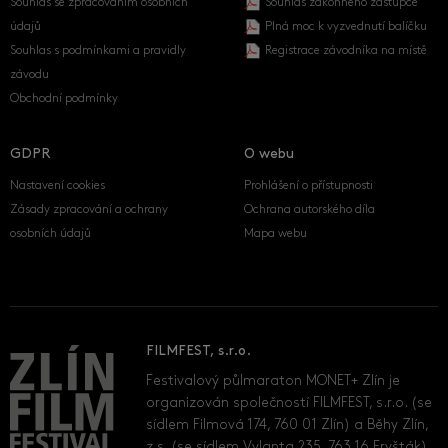
Souhlas se zpracováním osobních
Souhlas zákonného zástupce
údajů
Plná moc k vyzvednutí balíčku
Souhlas s podmínkami a pravidly
Registrace závodníka na místě
závodu
Obchodní podmínky
GDPR
O webu
Nastavení cookies
Prohlášení o přístupnosti
Zásady zpracování a ochrany
Ochrana autorského díla
osobních údajů
Mapa webu
FILMFEST, s.r.o.
Festivalový půlmaraton MONET+ Zlín je
organizován společností FILMFEST, s.r.o. (se
sídlem Filmová 174, 760 01 Zlín) a Běhy Zlín,
z.s. (se sídlem Vylanta 235, 763 16 Fryšták).