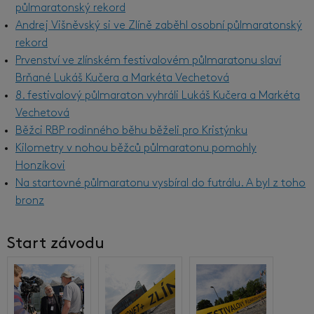
půlmaratonský rekord
Andrej Višněvský si ve Zlíně zaběhl osobní půlmaratonský
rekord
Prvenství ve zlínském festivalovém půlmaratonu slaví
Brňané Lukáš Kučera a Markéta Vechetová
8. festivalový půlmaraton vyhráli Lukáš Kučera a Markéta
Vechetová
Běžci RBP rodinného běhu běželi pro Kristýnku
Kilometry v nohou běžců půlmaratonu pomohly
Honzíkovi
Na startovné půlmaratonu vysbíral do futrálu. A byl z toho
bronz
Start závodu