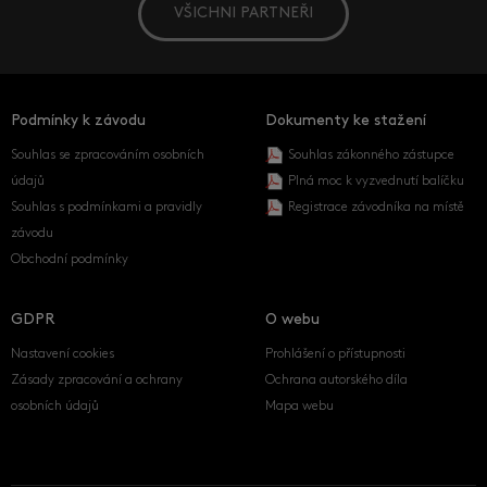
VŠICHNI PARTNEŘI
Podmínky k závodu
Dokumenty ke stažení
Souhlas se zpracováním osobních
Souhlas zákonného zástupce
údajů
Plná moc k vyzvednutí balíčku
Souhlas s podmínkami a pravidly
Registrace závodníka na místě
závodu
Obchodní podmínky
GDPR
O webu
Nastavení cookies
Prohlášení o přístupnosti
Zásady zpracování a ochrany
Ochrana autorského díla
osobních údajů
Mapa webu