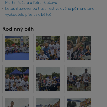
Martin Kučera a Petra Poučová
Letošní upravenou trasu Festivalového půlmaratonu
vyzkoušelo přes tisíc běžců
Rodinný běh