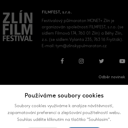
FILMFEST, s.r.o.
Festivalový půlmaraton MONET+ Zlín je
organizován společností FILMFEST, s.r.o. (se
sídlem Filmová 174, 760 01 Zlín) a Běhy Zlín,
z.s. (se sídlem Vylanta 235, 763 16 Fryšták).
E-mail:
tym@zlinskypulmaraton.cz
Odběr novinek
Používáme soubory cookies
Přihlásit
Odhlásit
Soubory cookies využíváme k analýze návštěvnosti,
zapamatování preferencí a zlepšování použitelnosti webu.
Souhlas udělíte kliknutím na tlačítko "Souhlasím".