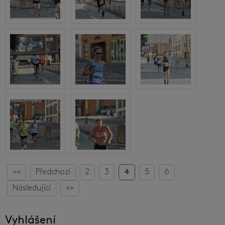
<<
Předchozí
2
3
4
5
6
Následující
>>
Vyhlášení