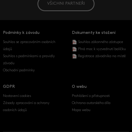
VŠICHNI PARTNEŘI
Podmínky k závodu
Dokumenty ke stažení
Souhlas se zpracováním osobních
Souhlas zákonného zástupce
údajů
Plná moc k vyzvednutí balíčku
Souhlas s podmínkami a pravidly
Registrace závodníka na místě
závodu
Obchodní podmínky
GDPR
O webu
Nastavení cookies
Prohlášení o přístupnosti
Zásady zpracování a ochrany
Ochrana autorského díla
osobních údajů
Mapa webu