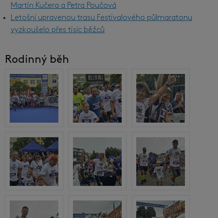
Martin Kučera a Petra Poučová
Letošní upravenou trasu Festivalového půlmaratonu
vyzkoušelo přes tisíc běžců
Rodinný běh