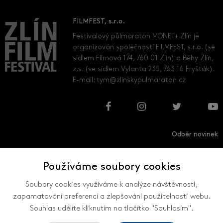
FILMFEST, s.r.o.
Festivalový půlmaraton MONET+ Zlín je
organizován společností FILMFEST, s.r.o. (se
sídlem Filmová 174, 760 01 Zlín) a Běhy Zlín,
z.s. (se sídlem Vylanta 235, 763 16 Fryšták).
E-mail:
tym@zlinskypulmaraton.cz
Odběr novinek
Používáme soubory cookies
Přihlásit
Odhlásit
Soubory cookies využíváme k analýze návštěvnosti,
zapamatování preferencí a zlepšování použitelnosti webu.
Souhlas udělíte kliknutím na tlačítko "Souhlasím".