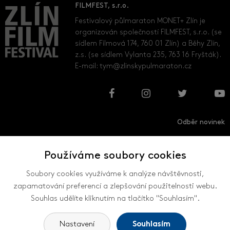
FILMFEST, s.r.o.
Festivalový půlmaraton MONET+ Zlín je
organizován společností FILMFEST, s.r.o. (se
sídlem Filmová 174, 760 01 Zlín) a Běhy Zlín,
z.s. (se sídlem Vylanta 235, 763 16 Fryšták).
E-mail:
tym@zlinskypulmaraton.cz
Odběr novinek
Používáme soubory cookies
Přihlásit
Odhlásit
Soubory cookies využíváme k analýze návštěvnosti,
zapamatování preferencí a zlepšování použitelnosti webu.
Souhlas udělíte kliknutím na tlačítko "Souhlasím".
VŠECHNY KONTAKTY
Nastavení
Souhlasím