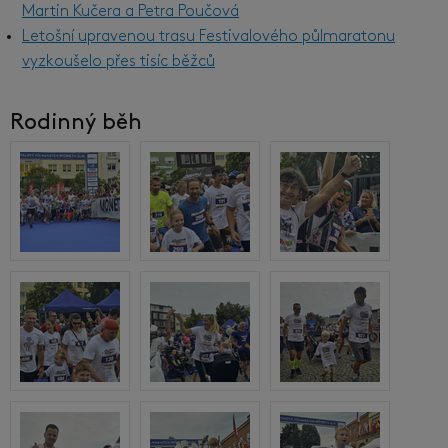
Martin Kučera a Petra Poučová
Letošní upravenou trasu Festivalového půlmaratonu
vyzkoušelo přes tisíc běžců
Rodinný běh