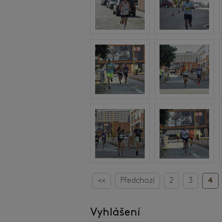
<<
Předchozí
2
3
4
Vyhlášení