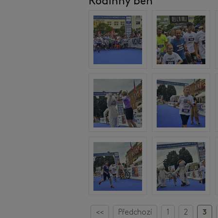
Rodinný běh
<<
Předchozí
1
2
3