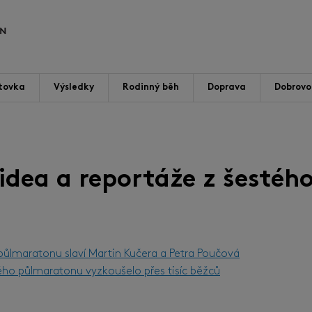
tovka
Výsledky
Rodinný běh
Doprava
Dobrovol
videa a reportáže z šestého
 půlmaratonu slaví Martin Kučera a Petra Poučová
ého půlmaratonu vyzkoušelo přes tisíc běžců