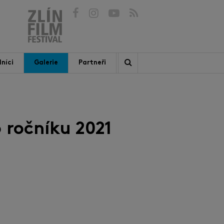
níci
Galerie
Partneři
 ročníku 2021