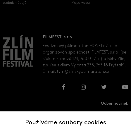
osobních údajů
Mapa webu
FILMFEST, s.r.o.
Festivalový půlmaraton MONET+ Zlín je
organizován společností FILMFEST, s.r.o. (se
sídlem Filmová 174, 760 01 Zlín) a Běhy Zlín,
z.s. (se sídlem Vylanta 235, 763 16 Fryšták).
E-mail:
tym@zlinskypulmaraton.cz
Odběr novinek
Používáme soubory cookies
Přihlásit
Odhlásit