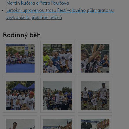
Martin Kučera a Petra Poučová
Letošní upravenou trasu Festivalového půlmaratonu
vyzkoušelo přes tisíc běžců
Rodinný běh