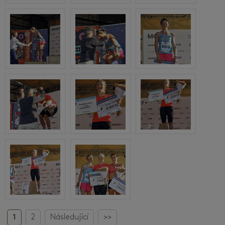
1
2
Následující
>>