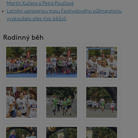
Martin Kučera a Petra Poučová
Letošní upravenou trasu Festivalového půlmaratonu
vyzkoušelo přes tisíc běžců
Rodinný běh