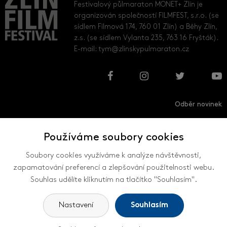
Festivalový půlmaraton MONET+ Zlín je
organizován společností FILMFEST, s.r.o. (se
sídlem Filmová 174, 760 01 Zlín) a Běhy Zlín,
z.s. (se sídlem Vylanta 235, 763 16 Fryšták).
E-mail:
tym@zlinskypulmaraton.cz
Odběr novinek
Používáme soubory cookies
Přihlásit
Odhlásit
Soubory cookies využíváme k analýze návštěvnosti,
zapamatování preferencí a zlepšování použitelnosti webu.
Souhlas udělíte kliknutím na tlačítko "Souhlasím".
VŠECHNY KONTAKTY
Nastavení
Souhlasím