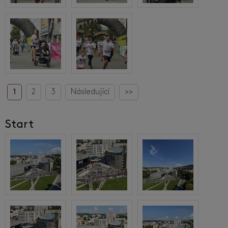
1
2
3
Následující
>>
Start