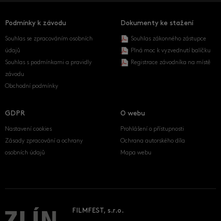
Podmínky k závodu
Dokumenty ke stažení
Souhlas se zpracováním osobních
Souhlas zákonného zástupce
údajů
Plná moc k vyzvednutí balíčku
Souhlas s podmínkami a pravidly
Registrace závodníka na místě
závodu
Obchodní podmínky
GDPR
O webu
Nastavení cookies
Prohlášení o přístupnosti
Zásady zpracování a ochrany
Ochrana autorského díla
osobních údajů
Mapa webu
FILMFEST, s.r.o.