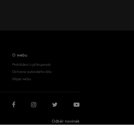
O webu
Prohlášení o přístupnosti
Ochrana autorského díla
Mapa webu
Odběr novinek