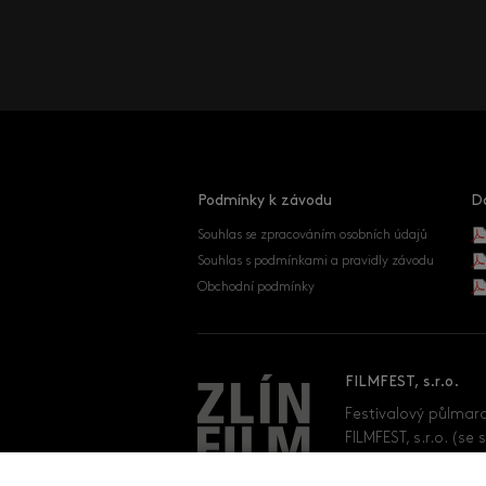
Podmínky k závodu
D
Souhlas se zpracováním osobních údajů
Souhlas s podmínkami a pravidly závodu
Obchodní podmínky
FILMFEST, s.r.o.
Festivalový půlmar
FILMFEST, s.r.o. (se 
(se sídlem Vylanta 