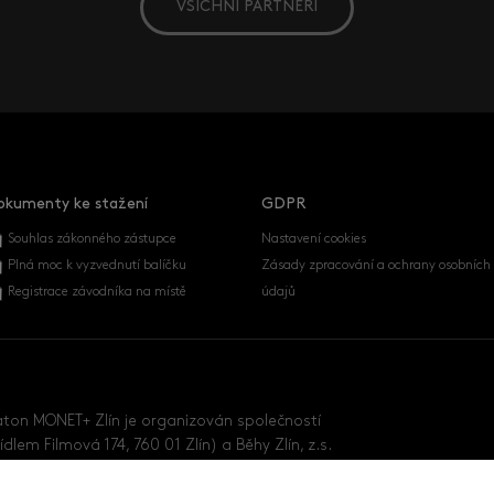
VŠICHNI PARTNEŘI
okumenty ke stažení
GDPR
Souhlas zákonného zástupce
Nastavení cookies
Plná moc k vyzvednutí balíčku
Zásady zpracování a ochrany osobních
Registrace závodníka na místě
údajů
aton MONET+ Zlín je organizován společností
sídlem Filmová 174, 760 01 Zlín) a Běhy Zlín, z.s.
235, 763 16 Fryšták).