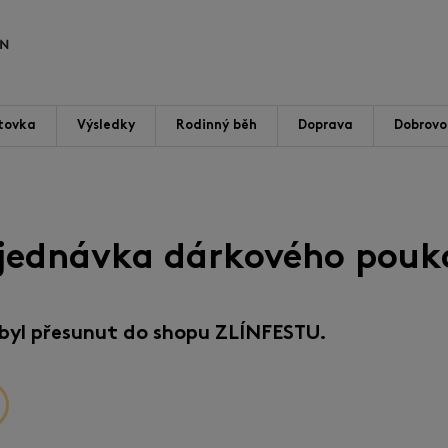
tovka
Výsledky
Rodinný běh
Doprava
Dobrovol
jednávka dárkového pouk
byl přesunut do shopu ZLÍNFESTU.