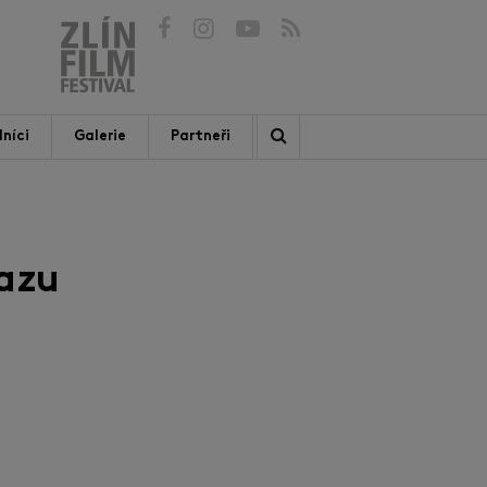
níci
Galerie
Partneři
azu