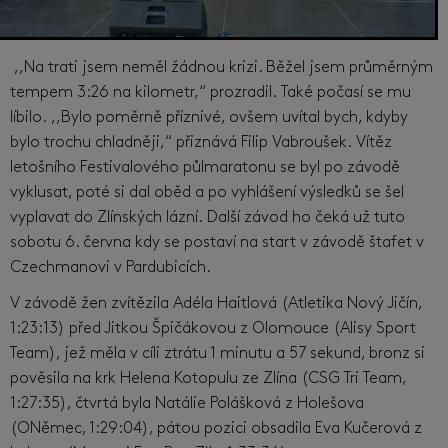
,,Na trati jsem neměl žádnou krizi. Běžel jsem průměrným
tempem 3:26 na kilometr,“ prozradil. Také počasí se mu
líbilo. ,,Bylo poměrně příznivé, ovšem uvítal bych, kdyby
bylo trochu chladněji,“ přiznává Filip Vabroušek. Vítěz
letošního Festivalového půlmaratonu se byl po závodě
vyklusat, poté si dal oběd a po vyhlášení výsledků se šel
vyplavat do Zlínských lázní. Další závod ho čeká už tuto
sobotu 6. června kdy se postaví na start v závodě štafet v
Czechmanovi v Pardubicích.
V závodě žen zvítězila Adéla Haitlová (Atletika Nový Jičín,
1:23:13) před Jitkou Špičákovou z Olomouce (Alisy Sport
Team), jež měla v cíli ztrátu 1 minutu a 57 sekund, bronz si
pověsila na krk Helena Kotopulu ze Zlína (CSG Tri Team,
1:27:35), čtvrtá byla Natálie Polášková z Holešova
(ONěmec, 1:29:04), pátou pozici obsadila Eva Kučerová z