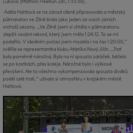
Lukova (Mattoni FreeRun Zlín, 1:33:36).
Adéla Haitlová se na závod cíleně připravovala a městský
půlmaraton ve Zlíně brala jako jeden ze svých jarních
vrcholů sezony. ,,Ve Zlíně jsem si chtěla v půlmaratonu
zlepšit osobní rekord, který jsem měla 1:24:12. To se mi
podařilo. V ideálním počasí jsem myslela i na čas 1:20:00,“
svěřila se reprezentantka klubu Atletika Nový Jičín. ,,Trať
byla poměrně náročná. Byla na ní spousta zatáček, běželo
se po kostkách, přes koleje. Náročné bylo i výškové
převýšení. Ale to všechno vykompenzovala spousta diváků
podél celé trati,“ užívala si atmosféru v krajském městě
Haitlová.