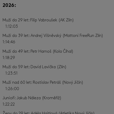
2026:
Muži do 29 let: Filip Vabroušek (AK Zlín)
1:12:03
Muži do 39 let: Andrej Višněvský (Mattoni FreeRun Zlín)
1:14:46
Muži do 49 let: Petr Harnoš (Kola Číhal)
1:18:29
Muži do 59 let: David Lavička (Zlín)
1:23:51
Muži nad 60 let: Rostislav Petráš (Nový Jičín)
1:26:00
Junioři: Jakub Náleza (Kroměříž)
1:22:22
Ženy do 29 let: Adéla Haitlová (Atletika Nový Jičín)