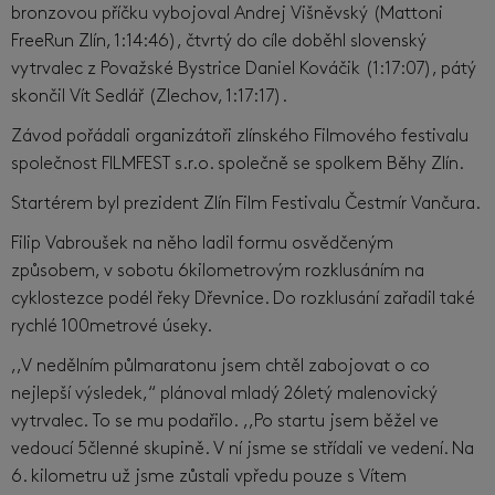
bronzovou příčku vybojoval Andrej Višněvský (Mattoni
FreeRun Zlín, 1:14:46), čtvrtý do cíle doběhl slovenský
vytrvalec z Považské Bystrice Daniel Kováčik (1:17:07), pátý
skončil Vít Sedlář (Zlechov, 1:17:17).
Závod pořádali organizátoři zlínského Filmového festivalu
společnost FILMFEST s.r.o. společně se spolkem Běhy Zlín.
Startérem byl prezident Zlín Film Festivalu Čestmír Vančura.
Filip Vabroušek na něho ladil formu osvědčeným
způsobem, v sobotu 6kilometrovým rozklusáním na
cyklostezce podél řeky Dřevnice. Do rozklusání zařadil také
rychlé 100metrové úseky.
,,V nedělním půlmaratonu jsem chtěl zabojovat o co
nejlepší výsledek,“ plánoval mladý 26letý malenovický
vytrvalec. To se mu podařilo. ,,Po startu jsem běžel ve
vedoucí 5členné skupině. V ní jsme se střídali ve vedení. Na
6. kilometru už jsme zůstali vpředu pouze s Vítem