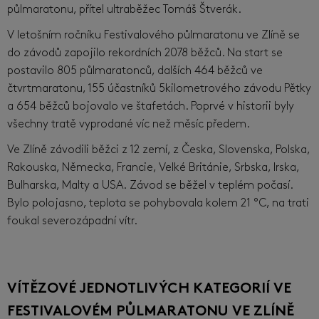
půlmaratonu, přítel ultraběžec Tomáš Štverák.
V letošním ročníku Festivalového půlmaratonu ve Zlíně se
do závodů zapojilo rekordních 2078 běžců. Na start se
postavilo 805 půlmaratonců, dalších 464 běžců ve
čtvrtmaratonu, 155 účastníků 5kilometrového závodu Pětky
a 654 běžců bojovalo ve štafetách. Poprvé v historii byly
všechny tratě vyprodané víc než měsíc předem.
Ve Zlíně závodili běžci z 12 zemí, z Česka, Slovenska, Polska,
Rakouska, Německa, Francie, Velké Británie, Srbska, Irska,
Bulharska, Malty a USA. Závod se běžel v teplém počasí.
Bylo polojasno, teplota se pohybovala kolem 21 °C, na trati
foukal severozápadní vítr.
VÍTĚZOVÉ JEDNOTLIVÝCH KATEGORIÍ VE
FESTIVALOVÉM PŮLMARATONU VE ZLÍNĚ