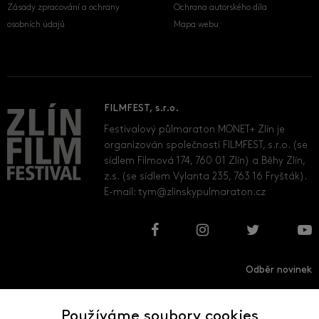
Zásady zpracování a ochrany
Ochrana autorského díla
osobních údajů
Mapa webu
FILMFEST, s.r.o.
Festivalový půlmaraton MONET+ Zlín je
organizován společností FILMFEST, s.r.o. (se
sídlem Filmová 174, 760 01 Zlín) a Běhy Zlín,
z.s. (se sídlem Vylanta 235, 763 16 Fryšták).
E-mail:
tym@zlinskypulmaraton.cz
Odběr novinek
Používáme soubory cookies