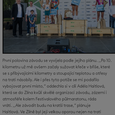
První polovina závodu se vyvíjela podle jejího plánu. ,,Po 10.
kilometru už mě ovšem začaly sužovat křeče v břiše, které
se s přibývajícími kilometry a stoupající teplotou a otřesy
na trati násobily. Ale i přes tyto potíže se mi podařilo
vybojovat první místo,“ oddechla si v cíli Adéla Haitlová,
která se do Zlína kvůli skvělé organizaci závodu, zázemí i
atmosféře kolem Festivalového půlmaratonu, ráda
vrátí. ,,Ale závodit budu na kratší trase,“ plánuje
Haitlová. Ve Zlíně byl její velkou oporou nejen na trati