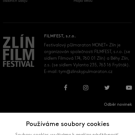
osobních údajů
Mapa webu
FILMFEST, s.r.o.
Festivalový půlmaraton MONET+ Zlín je
organizován společností FILMFEST, s.r.o. (se
sídlem Filmová 174, 760 01 Zlín) a Běhy Zlín,
z.s. (se sídlem Vylanta 235, 763 16 Fryšták).
E-mail:
tym@zlinskypulmaraton.cz
Odběr novinek
Používáme soubory cookies
Přihlásit
Odhlásit