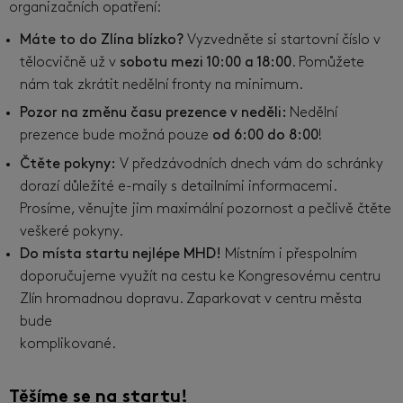
organizačních opatření:
Máte to do Zlína blízko?
Vyzvedněte si startovní číslo v
tělocvičně už v
sobotu mezi 10:00 a 18:00
. Pomůžete
nám tak zkrátit nedělní fronty na minimum.
Pozor na změnu času prezence v neděli:
Nedělní
prezence bude možná pouze
od 6:00 do 8:00
!
Čtěte pokyny:
V předzávodních dnech vám do schránky
dorazí důležité e-maily s detailními informacemi.
Prosíme, věnujte jim maximální pozornost a pečlivě čtěte
veškeré pokyny.
Do místa startu nejlépe MHD!
Místním i přespolním
doporučujeme využít na cestu ke Kongresovému centru
Zlín hromadnou dopravu. Zaparkovat v centru města
bude
komplikované.
Těšíme se na startu!