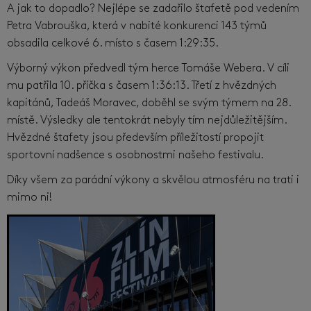
A jak to dopadlo? Nejlépe se zadařilo štafetě pod vedením
Petra Vabrouška, která v nabité konkurenci 143 týmů
obsadila celkové 6. místo s časem 1:29:35.
Výborný výkon předvedl tým herce Tomáše Webera. V cíli
mu patřila 10. příčka s časem 1:36:13. Třetí z hvězdných
kapitánů, Tadeáš Moravec, doběhl se svým týmem na 28.
místě. Výsledky ale tentokrát nebyly tím nejdůležitějším.
Hvězdné štafety jsou především příležitostí propojit
sportovní nadšence s osobnostmi našeho festivalu.
Díky všem za parádní výkony a skvělou atmosféru na trati i
mimo ni!