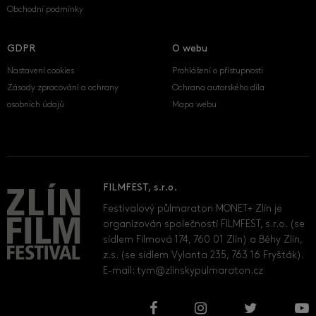
Obchodní podmínky
GDPR
O webu
Nastavení cookies
Prohlášení o přístupnosti
Zásady zpracování a ochrany
Ochrana autorského díla
osobních údajů
Mapa webu
FILMFEST, s.r.o.
Festivalový půlmaraton MONET+ Zlín je
organizován společností FILMFEST, s.r.o. (se
sídlem Filmová 174, 760 01 Zlín) a Běhy Zlín,
z.s. (se sídlem Vylanta 235, 763 16 Fryšták).
E-mail:
tym@zlinskypulmaraton.cz