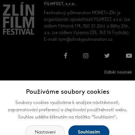
FILMFEST, s.r.o.
Festivalový půlmaraton MONET+ Zlín je
organizován společností FILMFEST, s.r.o. (se
sídlem Filmová 174, 760 01 Zlín) a Běhy Zlín,
z.s. (se sídlem Vylanta 235, 763 16 Fryšták).
E-mail:
tym@zlinskypulmaraton.cz
Odběr novinek
Používáme soubory cookies
Přihlásit
Odhlásit
Soubory cookies využíváme k analýze návštěvnosti,
zapamatování preferencí a zlepšování použitelnosti webu.
Souhlas udělíte kliknutím na tlačítko "Souhlasím".
VŠECHNY KONTAKTY
Nastavení
Souhlasím