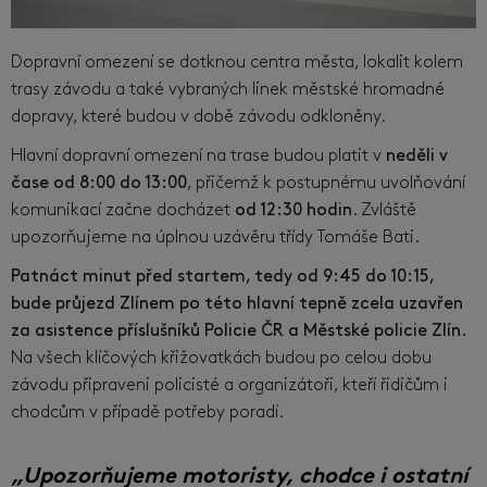
Dopravní omezení se dotknou centra města, lokalit kolem
trasy závodu a také vybraných linek městské hromadné
dopravy, které budou v době závodu odkloněny.
Hlavní dopravní omezení na trase budou platit v
neděli v
čase od 8:00 do 13:00
, přičemž k postupnému uvolňování
komunikací začne docházet
od 12:30 hodin
. Zvláště
upozorňujeme na úplnou uzávěru třídy Tomáše Bati.
Patnáct minut před startem, tedy od 9:45 do 10:15,
bude průjezd Zlínem po této hlavní tepně zcela uzavřen
za asistence příslušníků Policie ČR a Městské policie Zlín.
Na všech klíčových křižovatkách budou po celou dobu
závodu připraveni policisté a organizátoři, kteří řidičům i
chodcům v případě potřeby poradí.
„Upozorňujeme motoristy, chodce i ostatní