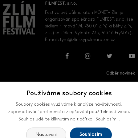
FILMFEST, s.r.o.
Festivalový půlmaraton MONET+ Zlín je
organizován společností FILMFEST, s.r.o. (se
sídlem Filmová 174, 760 01 Zlín) a Běhy Zlín,
z.s. (se sídlem Vylanta 235, 763 16 Fryšták).
E-mail:
tym@zlinskypulmaraton.cz
Odběr novinek
Používáme soubory cookies
Přihlásit
Odhlásit
Soubory cookies využíváme k analýze návštěvnosti,
zapamatování preferencí a zlepšování použitelnosti webu.
Souhlas udělíte kliknutím na tlačítko "Souhlasím".
VŠECHNY KONTAKTY
Nastavení
Souhlasím