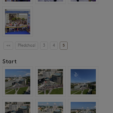
<<
Předchozí
3
4
5
Start