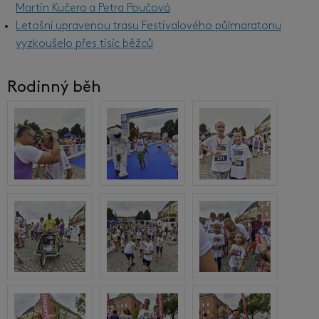
Martin Kučera a Petra Poučová
Letošní upravenou trasu Festivalového půlmaratonu
vyzkoušelo přes tisíc běžců
Rodinný běh