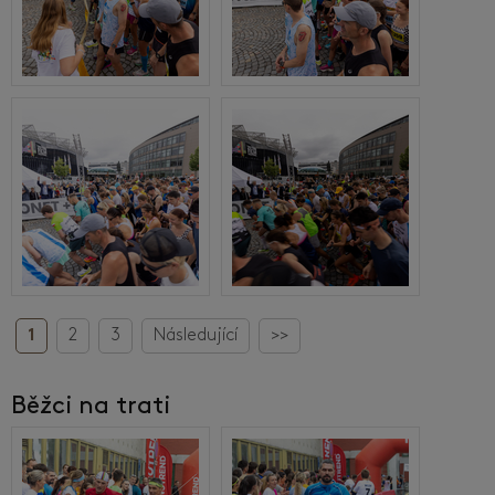
1
2
3
Následující
>>
Běžci na trati