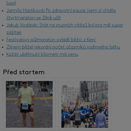
bavil
Jarmila Hastíková: Po zdravotní pauze jsem si chtěla
čtvrtmaraton ve Zlíně užít
Jakub Vodárek: Stát na stupních vítězů byl pro mě super
zážitek
Festivalový půlmaraton ovládli běžci z Keni
Zlínem běžel rekordní počet účastníků rodinného běhu
Každý uběhnutý kilometr má cenu
Před startem