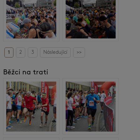
1
2
3
Následující
>>
Běžci na trati