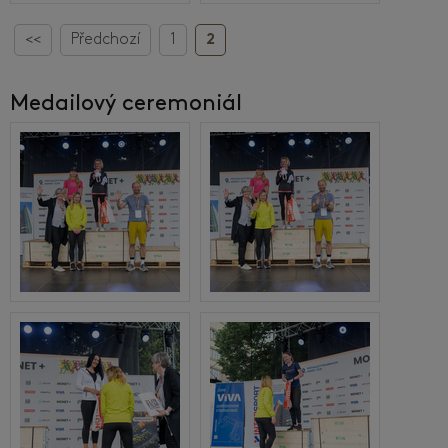
<<
Předchozí
1
2
Medailový ceremoniál