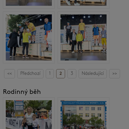
<<
Předchozí
1
2
3
Následující
>>
Rodinný běh