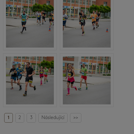
1
2
3
Následující
>>