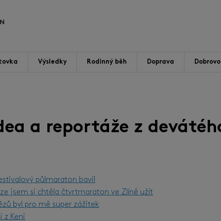
tovka
Výsledky
Rodinný běh
Doprava
Dobrovol
idea a reportáže z devátéh
estivalový půlmaraton bavil
ze jsem si chtěla čtvrtmaraton ve Zlíně užít
ězů byl pro mě super zážitek
i z Keni