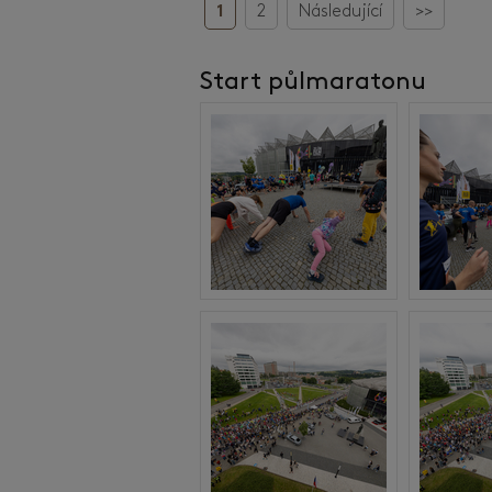
1
2
Následující
>>
Start půlmaratonu