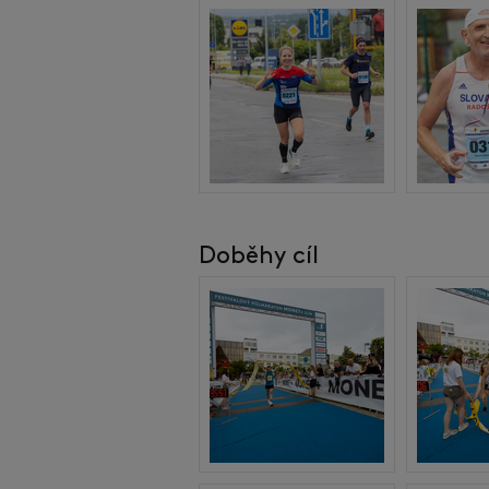
Doběhy cíl