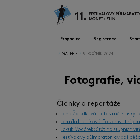
Propozice
Registrace
Star
GALERIE
9. ROČNÍK 2024
Fotografie, v
Články a reportáže
Jana Žaludková: Letos mě zlínský F
Jarmila Hastíková: Po zdravotní pau
Jakub Vodárek: Stát na stupních vít
Festivalový půlmaraton ovládli běžc