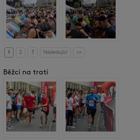
1
2
3
Následující
>>
Běžci na trati