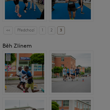
<<
Předchozí
1
2
3
Běh Zlínem