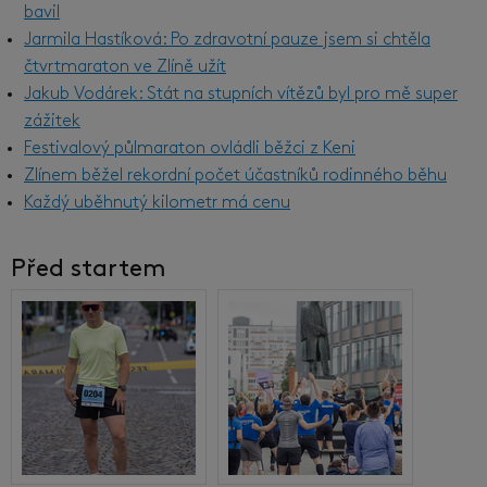
bavil
Jarmila Hastíková: Po zdravotní pauze jsem si chtěla
čtvrtmaraton ve Zlíně užít
Jakub Vodárek: Stát na stupních vítězů byl pro mě super
zážitek
Festivalový půlmaraton ovládli běžci z Keni
Zlínem běžel rekordní počet účastníků rodinného běhu
Každý uběhnutý kilometr má cenu
Před startem