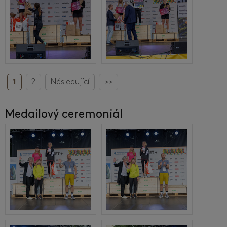
1
2
Následující
>>
Medailový ceremoniál