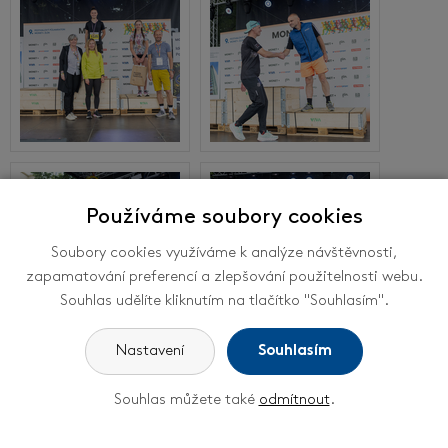
Používáme soubory cookies
Soubory cookies využíváme k analýze návštěvnosti,
zapamatování preferencí a zlepšování použitelnosti webu.
Souhlas udělíte kliknutím na tlačítko "Souhlasím".
Nastavení
Souhlasím
<<
Předchozí
1
2
3
Následující
>>
Souhlas můžete také
odmítnout
.
Rodinný běh