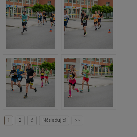
1
2
3
Následující
>>