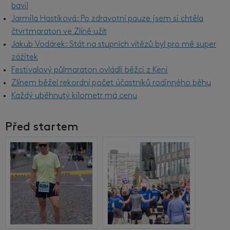
bavil
Jarmila Hastíková: Po zdravotní pauze jsem si chtěla
čtvrtmaraton ve Zlíně užít
Jakub Vodárek: Stát na stupních vítězů byl pro mě super
zážitek
Festivalový půlmaraton ovládli běžci z Keni
Zlínem běžel rekordní počet účastníků rodinného běhu
Každý uběhnutý kilometr má cenu
Před startem