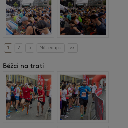
1
2
3
Následující
>>
Běžci na trati