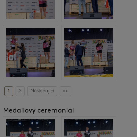
1
2
Následující
>>
Medailový ceremoniál