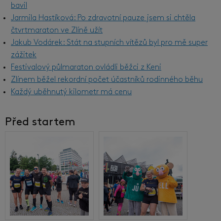
bavil
Jarmila Hastíková: Po zdravotní pauze jsem si chtěla
čtvrtmaraton ve Zlíně užít
Jakub Vodárek: Stát na stupních vítězů byl pro mě super
zážitek
Festivalový půlmaraton ovládli běžci z Keni
Zlínem běžel rekordní počet účastníků rodinného běhu
Každý uběhnutý kilometr má cenu
Před startem