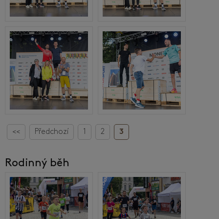
<<
Předchozí
1
2
3
Rodinný běh