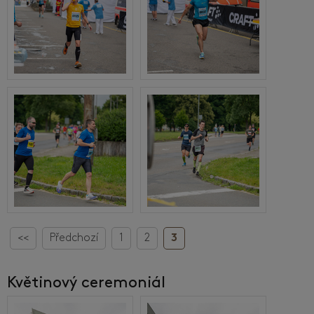
<<
Předchozí
1
2
3
Květinový ceremoniál