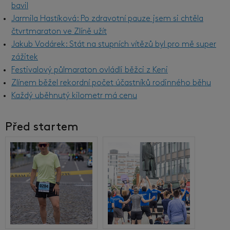
bavil
Jarmila Hastíková: Po zdravotní pauze jsem si chtěla
čtvrtmaraton ve Zlíně užít
Jakub Vodárek: Stát na stupních vítězů byl pro mě super
zážitek
Festivalový půlmaraton ovládli běžci z Keni
Zlínem běžel rekordní počet účastníků rodinného běhu
Každý uběhnutý kilometr má cenu
Před startem