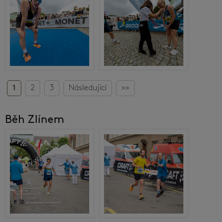
1
2
3
Následující
>>
Běh Zlínem