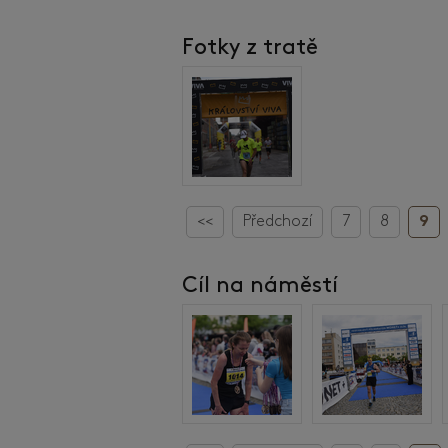
Fotky z tratě
<<
Předchozí
7
8
9
Cíl na náměstí