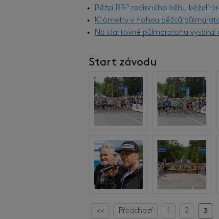
Běžci RBP rodinného běhu běželi pr
Kilometry v nohou běžců půlmarat
Na startovné půlmaratonu vysbíral d
Start závodu
<<
Předchozí
1
2
3