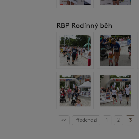
RBP Rodinný běh
<<
Předchozí
1
2
3