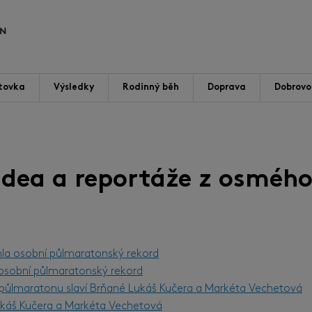
tovka
Výsledky
Rodinný běh
Doprava
Dobrovol
videa a reportáže z osmého
hla osobní půlmaratonský rekord
l osobní půlmaratonský rekord
m půlmaratonu slaví Brňané Lukáš Kučera a Markéta Vechetová
Lukáš Kučera a Markéta Vechetová