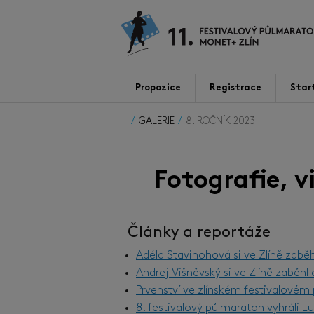
Propozice
Registrace
Star
GALERIE
8. ROČNÍK 2023
Fotografie, 
Články a reportáže
Adéla Stavinohová si ve Zlíně zabě
Andrej Višněvský si ve Zlíně zaběh
Prvenství ve zlínském festivalové
8. festivalový půlmaraton vyhráli 