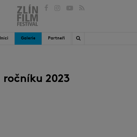
níci
Galerie
Partneři
 ročníku 2023