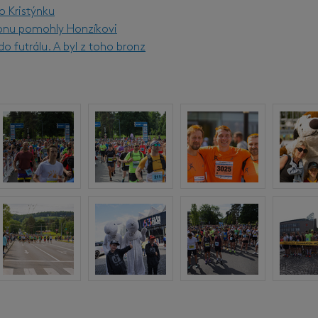
o Kristýnku
onu pomohly Honzíkovi
o futrálu. A byl z toho bronz