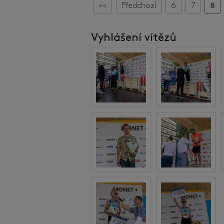
<<
Předchozí
6
7
8
Vyhlášení vítězů