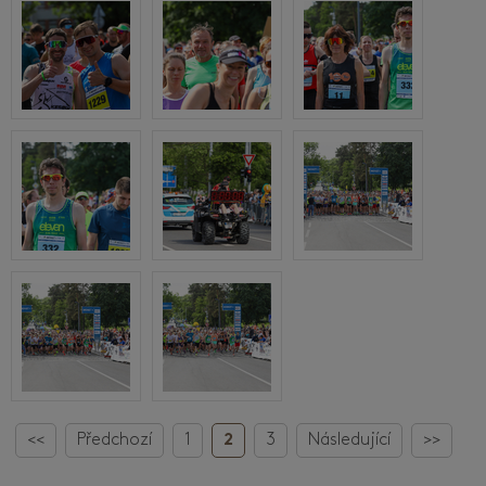
<<
Předchozí
1
2
3
Následující
>>