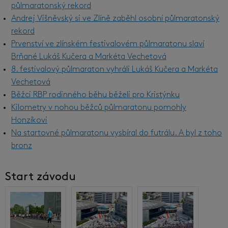
půlmaratonský rekord
Andrej Višněvský si ve Zlíně zaběhl osobní půlmaratonský
rekord
Prvenství ve zlínském festivalovém půlmaratonu slaví
Brňané Lukáš Kučera a Markéta Vechetová
8. festivalový půlmaraton vyhráli Lukáš Kučera a Markéta
Vechetová
Běžci RBP rodinného běhu běželi pro Kristýnku
Kilometry v nohou běžců půlmaratonu pomohly
Honzíkovi
Na startovné půlmaratonu vysbíral do futrálu. A byl z toho
bronz
Start závodu