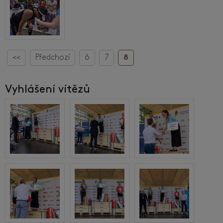
<<
Předchozí
6
7
8
Vyhlášení vítězů