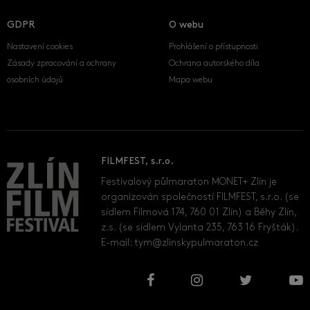
GDPR
O webu
Nastavení cookies
Prohlášení o přístupnosti
Zásady zpracování a ochrany
Ochrana autorského díla
osobních údajů
Mapa webu
FILMFEST, s.r.o.
Festivalový půlmaraton MONET+ Zlín je
organizován společností FILMFEST, s.r.o. (se
sídlem Filmová 174, 760 01 Zlín) a Běhy Zlín,
z.s. (se sídlem Vylanta 235, 763 16 Fryšták).
E-mail:
tym@zlinskypulmaraton.cz