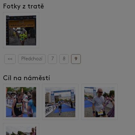
Fotky z tratě
<<
Předchozí
7
8
9
Cíl na náměstí