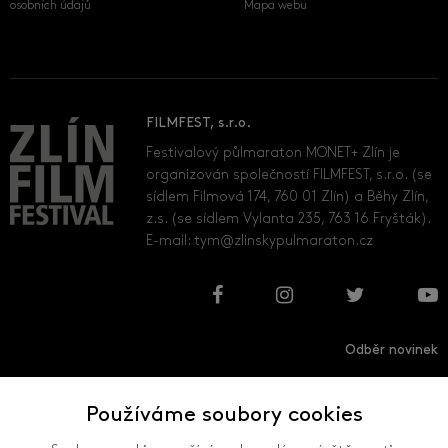
osobních údajů
Mapa webu
FILMFEST, s.r.o.
Festivalový půlmaraton MONET+ Zlín je
organizován společností FILMFEST, s.r.o. (se
sídlem Filmová 174, 760 01 Zlín) a Běhy Zlín,
z.s. (se sídlem Vylanta 235, 763 16 Fryšták).
E-mail:
tym@zlinskypulmaraton.cz
Odběr novinek
Používáme soubory cookies
Přihlásit
Odhlásit