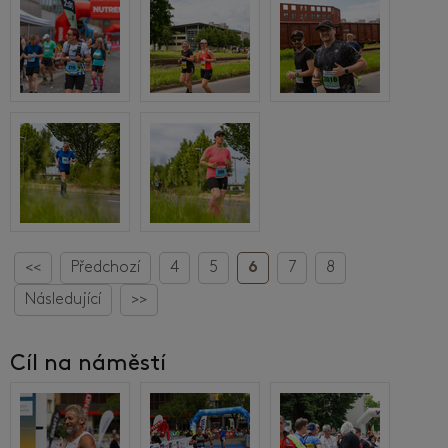
<<
Předchozí
4
5
6
7
8
Následující
>>
Cíl na náměstí