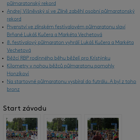
půlmaratonský rekord
Andrej Višněvský si ve Zlíně zaběhl osobní půlmaratonský
rekord
Prvenství ve zlínském festivalovém půlmaratonu slaví
Brňané Lukáš Kučera a Markéta Vechetová
8. festivalový půlmaraton vyhráli Lukáš Kučera a Markéta
Vechetová
Běžci RBP rodinného běhu běželi pro Kristýnku
Kilometry v nohou běžců půlmaratonu pomohly
Honzíkovi
Na startovné půlmaratonu vysbíral do futrálu. A byl z toho
bronz
Start závodu