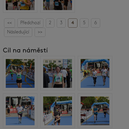
<<
Předchozí
2
3
4
5
6
Následující
>>
Cíl na náměstí