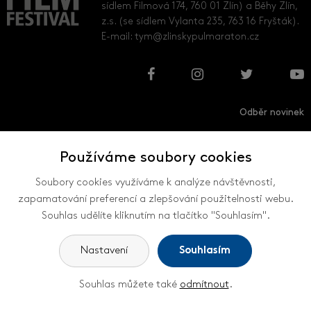
sídlem Filmová 174, 760 01 Zlín) a Běhy Zlín,
z.s. (se sídlem Vylanta 235, 763 16 Fryšták).
E-mail:
tym@zlinskypulmaraton.cz
Odběr novinek
Používáme soubory cookies
Přihlásit
Odhlásit
Soubory cookies využíváme k analýze návštěvnosti,
zapamatování preferencí a zlepšování použitelnosti webu.
Souhlas udělíte kliknutím na tlačítko "Souhlasím".
VŠECHNY KONTAKTY
Nastavení
Souhlasím
Souhlas můžete také
odmítnout
.