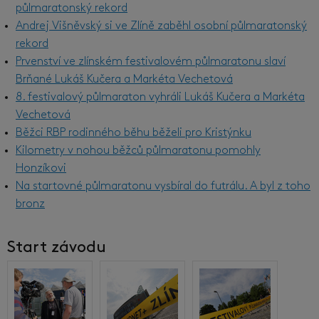
půlmaratonský rekord
Andrej Višněvský si ve Zlíně zaběhl osobní půlmaratonský
rekord
Prvenství ve zlínském festivalovém půlmaratonu slaví
Brňané Lukáš Kučera a Markéta Vechetová
8. festivalový půlmaraton vyhráli Lukáš Kučera a Markéta
Vechetová
Běžci RBP rodinného běhu běželi pro Kristýnku
Kilometry v nohou běžců půlmaratonu pomohly
Honzíkovi
Na startovné půlmaratonu vysbíral do futrálu. A byl z toho
bronz
Start závodu