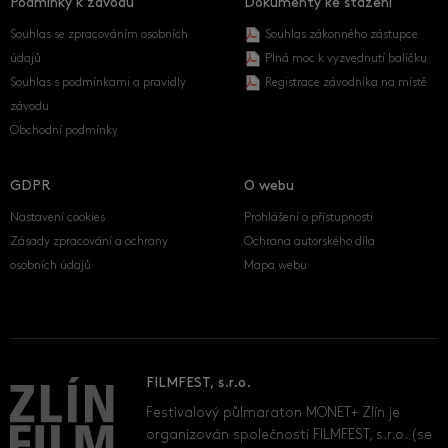
Podmínky k závodu
Dokumenty ke stažení
Souhlas se zpracováním osobních
Souhlas zákonného zástupce
údajů
Plná moc k vyzvednutí balíčku
Souhlas s podmínkami a pravidly
Registrace závodníka na místě
závodu
Obchodní podmínky
GDPR
O webu
Nastavení cookies
Prohlášení o přístupnosti
Zásady zpracování a ochrany
Ochrana autorského díla
osobních údajů
Mapa webu
FILMFEST, s.r.o.
Festivalový půlmaraton MONET+ Zlín je
organizován společností FILMFEST, s.r.o. (se