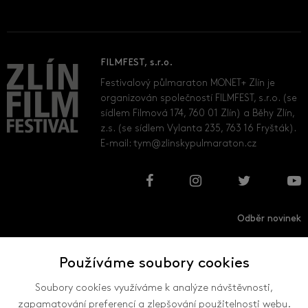
FILMFEST, s.r.o.
Festivalový půlmaraton MONET+ Zlín je
organizován společností FILMFEST, s.r.o. (se
sídlem Filmová 174, 760 01 Zlín) a Běhy Zlín,
z.s. (se sídlem Vylanta 235, 763 16 Fryšták).
E-mail:
tym@zlinskypulmaraton.cz
Odběr novinek
Používáme soubory cookies
Přihlásit
Odhlásit
Soubory cookies využíváme k analýze návštěvnosti,
zapamatování preferencí a zlepšování použitelnosti webu.