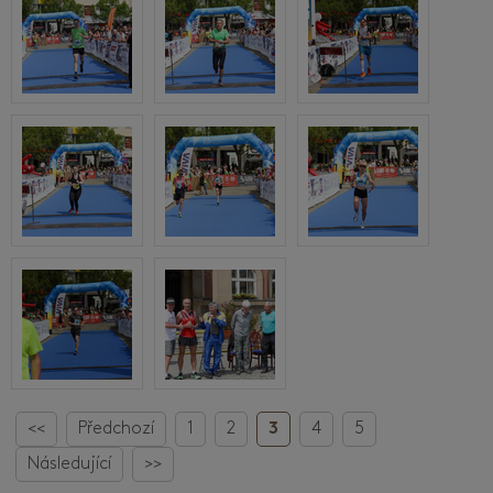
<<
Předchozí
1
2
3
4
5
Následující
>>