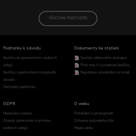
VŠICHNI PARTNEŘI
Podmínky k závodu
Dokumenty ke stažení
Souhlas se zpracováním osobních
Souhlas zákonného zástupce
údajů
Plná moc k vyzvednutí balíčku
Souhlas s podmínkami a pravidly
Registrace závodníka na místě
závodu
Obchodní podmínky
GDPR
O webu
Nastavení cookies
Prohlášení o přístupnosti
Zásady zpracování a ochrany
Ochrana autorského díla
osobních údajů
Mapa webu