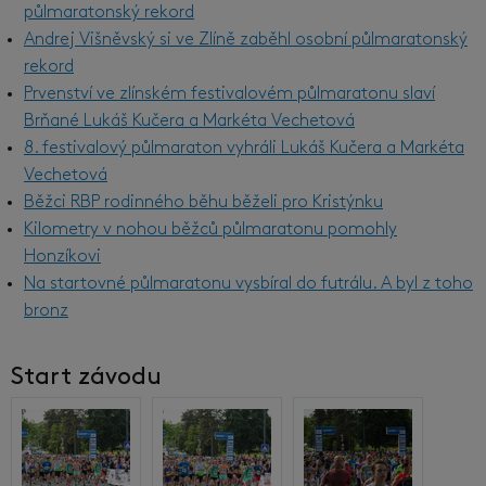
půlmaratonský rekord
Andrej Višněvský si ve Zlíně zaběhl osobní půlmaratonský
rekord
Prvenství ve zlínském festivalovém půlmaratonu slaví
Brňané Lukáš Kučera a Markéta Vechetová
8. festivalový půlmaraton vyhráli Lukáš Kučera a Markéta
Vechetová
Běžci RBP rodinného běhu běželi pro Kristýnku
Kilometry v nohou běžců půlmaratonu pomohly
Honzíkovi
Na startovné půlmaratonu vysbíral do futrálu. A byl z toho
bronz
Start závodu