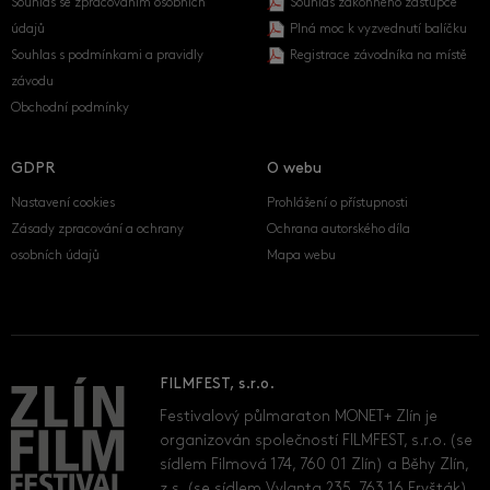
Souhlas se zpracováním osobních
Souhlas zákonného zástupce
údajů
Plná moc k vyzvednutí balíčku
Souhlas s podmínkami a pravidly
Registrace závodníka na místě
závodu
Obchodní podmínky
GDPR
O webu
Nastavení cookies
Prohlášení o přístupnosti
Zásady zpracování a ochrany
Ochrana autorského díla
osobních údajů
Mapa webu
FILMFEST, s.r.o.
Festivalový půlmaraton MONET+ Zlín je
organizován společností FILMFEST, s.r.o. (se
sídlem Filmová 174, 760 01 Zlín) a Běhy Zlín,
z.s. (se sídlem Vylanta 235, 763 16 Fryšták).