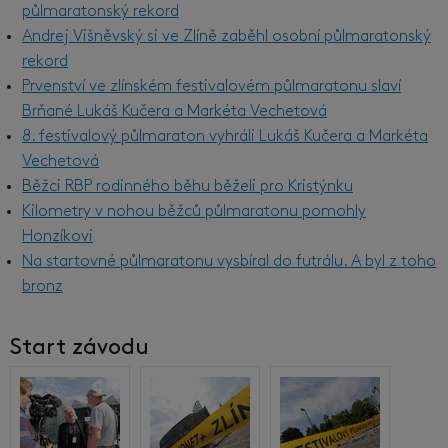
půlmaratonský rekord
Andrej Višněvský si ve Zlíně zaběhl osobní půlmaratonský
rekord
Prvenství ve zlínském festivalovém půlmaratonu slaví
Brňané Lukáš Kučera a Markéta Vechetová
8. festivalový půlmaraton vyhráli Lukáš Kučera a Markéta
Vechetová
Běžci RBP rodinného běhu běželi pro Kristýnku
Kilometry v nohou běžců půlmaratonu pomohly
Honzíkovi
Na startovné půlmaratonu vysbíral do futrálu. A byl z toho
bronz
Start závodu