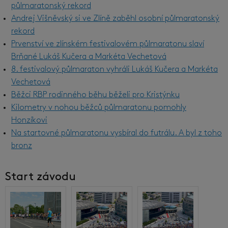
půlmaratonský rekord
Andrej Višněvský si ve Zlíně zaběhl osobní půlmaratonský
rekord
Prvenství ve zlínském festivalovém půlmaratonu slaví
Brňané Lukáš Kučera a Markéta Vechetová
8. festivalový půlmaraton vyhráli Lukáš Kučera a Markéta
Vechetová
Běžci RBP rodinného běhu běželi pro Kristýnku
Kilometry v nohou běžců půlmaratonu pomohly
Honzíkovi
Na startovné půlmaratonu vysbíral do futrálu. A byl z toho
bronz
Start závodu