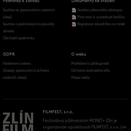
Podmínky k závodu
Dokumenty ke stažení
Souhlas se zpracováním osobních
Souhlas zákonného zástupce
údajů
Plná moc k vyzvednutí balíčku
Souhlas s podmínkami a pravidly
Registrace závodníka na místě
závodu
Obchodní podmínky
GDPR
O webu
Nastavení cookies
Prohlášení o přístupnosti
Zásady zpracování a ochrany
Ochrana autorského díla
osobních údajů
Mapa webu
FILMFEST, s.r.o.
Festivalový půlmaraton MONET+ Zlín je
organizován společností FILMFEST, s.r.o. (se