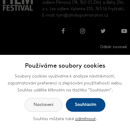
sídlem Filmová 174, 760 01 Zlín) a Běhy Zlín,
z.s. (se sídlem Vylanta 235, 763 16 Fryšták).
E-mail:
tym@zlinskypulmaraton.cz
Odběr novinek
Používáme soubory cookies
Přihlásit
Odhlásit
Soubory cookies využíváme k analýze návštěvnosti,
zapamatování preferencí a zlepšování použitelnosti webu.
Souhlas udělíte kliknutím na tlačítko "Souhlasím".
VŠECHNY KONTAKTY
Nastavení
Souhlasím
Souhlas můžete také
odmítnout
.