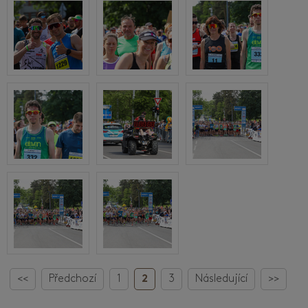
<<
Předchozí
1
2
3
Následující
>>