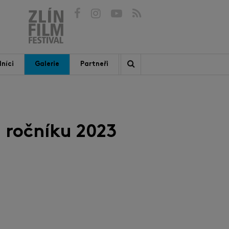
níci
Galerie
Partneři
 ročníku 2023