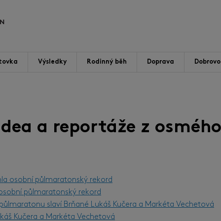
tovka
Výsledky
Rodinný běh
Doprava
Dobrovol
videa a reportáže z osmého
hla osobní půlmaratonský rekord
l osobní půlmaratonský rekord
m půlmaratonu slaví Brňané Lukáš Kučera a Markéta Vechetová
Lukáš Kučera a Markéta Vechetová