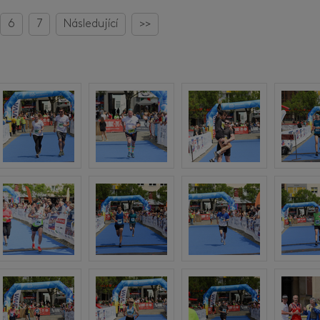
6
7
Následující
>>