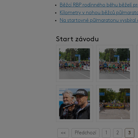
Běžci RBP rodinného běhu běželi pr
Kilometry v nohou běžců půlmarat
Na startovné půlmaratonu vysbíral d
Start závodu
<<
Předchozí
1
2
3