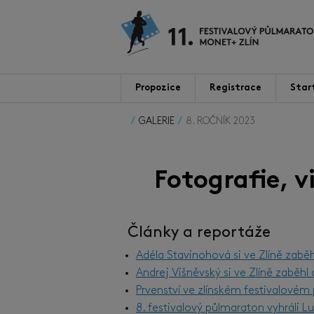
Propozice
Registrace
Star
GALERIE
8. ROČNÍK 2023
Fotografie, 
Články a reportáže
Adéla Stavinohová si ve Zlíně zabě
Andrej Višněvský si ve Zlíně zaběh
Prvenství ve zlínském festivalové
8. festivalový půlmaraton vyhráli 