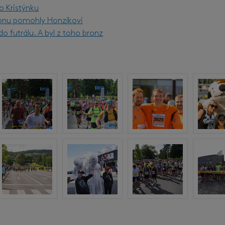
o Kristýnku
onu pomohly Honzíkovi
o futrálu. A byl z toho bronz